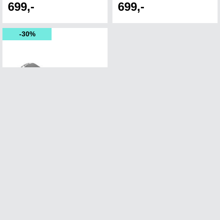
699,-
699,-
30%
SELLE S 3 FLOW
Selle Italia sadel E-bike/pendling
1
i lager
Från 419,-