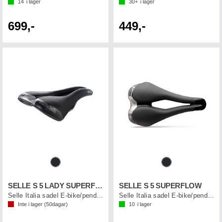
14
i lager
30+
i lager
699,-
449,-
SELLE S 5 LADY SUPERFLOW
SELLE S 5 SUPERFLOW
Selle Italia sadel E-bike/pendling dam
Selle Italia sadel E-bike/pendling
Inte i lager (
50
dagar)
10
i lager