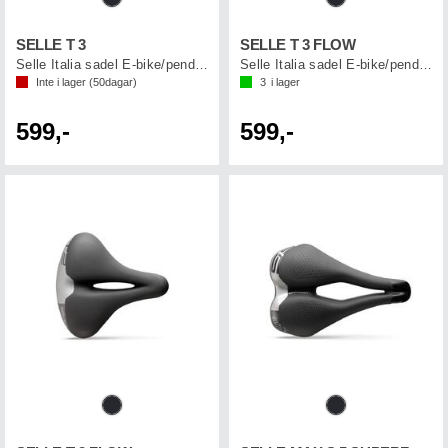
SELLE T 3
SELLE T 3 FLOW
Selle Italia sadel E-bike/pendling
Selle Italia sadel E-bike/pendling
Inte i lager (
50
dagar)
3
i lager
599,-
599,-