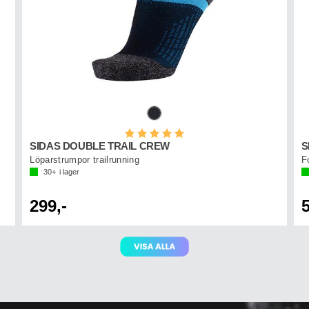
Betyg:
5.0 utav 5 stjärnor
SIDAS DOUBLE TRAIL CREW
S
Löparstrumpor trailrunning
F
30+
i lager
299,-
5