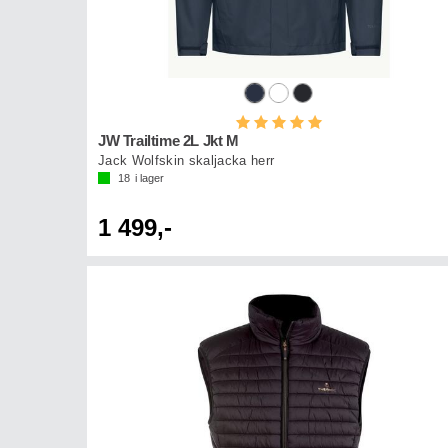
Betyg:
5.0 utav 5 stjärnor
JW Trailtime 2L Jkt M
Jack Wolfskin skaljacka herr
18
i lager
1 499,-