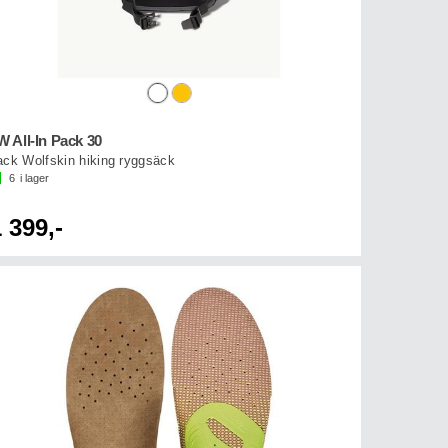
W All-In Pack 30
ack Wolfskin hiking ryggsäck
6
i lager
 399,-