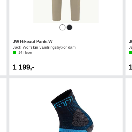
JW Hikeout Pants W
J
Jack Wolfskin vandringsbyxor dam
J
24
i lager
1 199,-
1