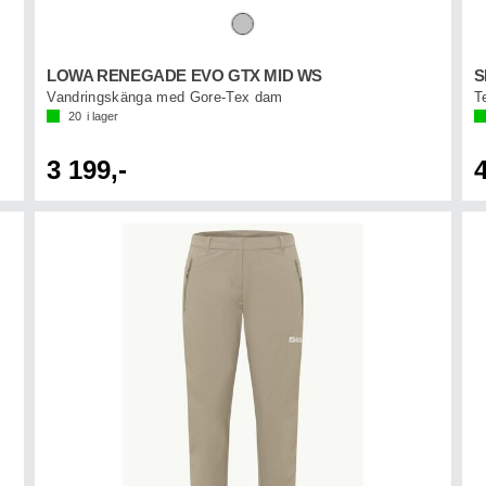
LOWA RENEGADE EVO GTX MID WS
S
Vandringskänga med Gore-Tex dam
Te
20
i lager
3 199,-
4