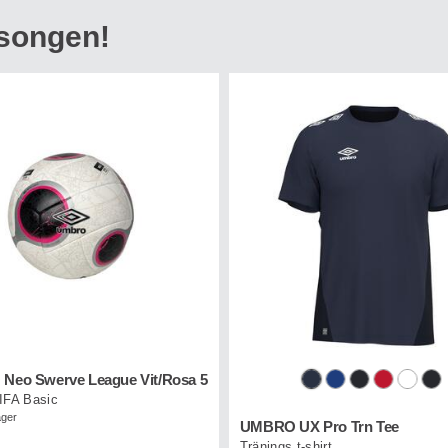
säsongen!
eo Swerve League Vit/Rosa 5
FIFA Basic
lager
UMBRO UX Pro Trn Tee
Tränings t-shirt