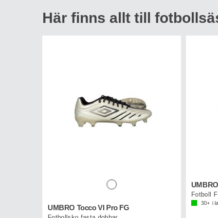
Här finns allt till fotboll
UMBRO N
Fotboll 
30+
i 
UMBRO Tocco VI Pro FG
Fotbollsko fasta dobbar