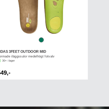
IDAS 3FEET OUTDOOR MID
ormade iläggssulor medelhögt fotvalv
30+
i lager
49,-