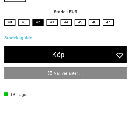
Storlek EUR
40
41
42
43
44
45
46
47
Köp
Välj varianter ...
19
i lager