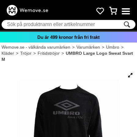
Du är
499
kronor från fri frakt
Wemove.se - välkända varumärken
>
Varumärken
>
Umbro
>
Kläder
>
Tröjor
>
Fritidströjor
>
UMBRO Large Logo Sweat Svart
M