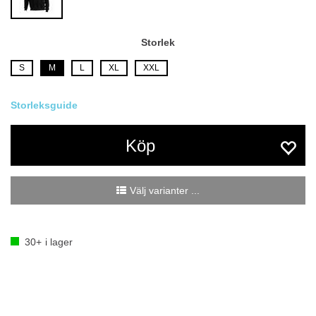
Storlek
S
M
L
XL
XXL
Köp
Välj varianter ...
30+
i lager