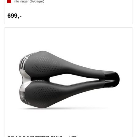
Inte i lager (
69
dagar)
699,-