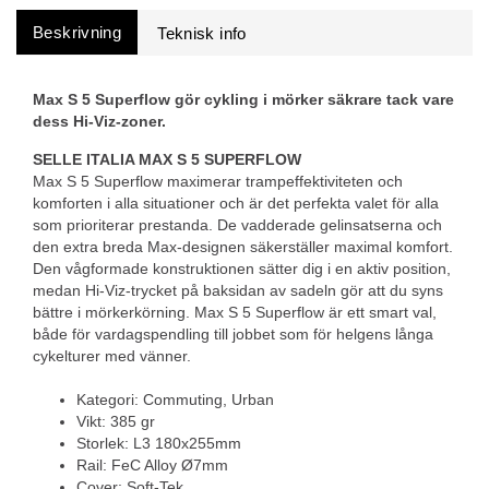
Beskrivning
Max S 5 Superflow gör cykling i mörker säkrare tack vare
dess Hi-Viz-zoner.
SELLE ITALIA MAX S 5 SUPERFLOW
Max S 5 Superflow maximerar trampeffektiviteten och
komforten i alla situationer och är det perfekta valet för alla
som prioriterar prestanda. De vadderade gelinsatserna och
den extra breda Max-designen säkerställer maximal komfort.
Den vågformade konstruktionen sätter dig i en aktiv position,
medan Hi-Viz-trycket på baksidan av sadeln gör att du syns
bättre i mörkerkörning. Max S 5 Superflow är ett smart val,
både för vardagspendling till jobbet som för helgens långa
cykelturer med vänner.
Kategori: Commuting, Urban
Vikt: 385 gr
Storlek: L3 180x255mm
Rail: FeC Alloy Ø7mm
Cover: Soft-Tek