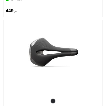
449,-