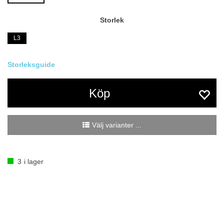
Storlek
L3
Köp
Välj varianter ...
3
i lager