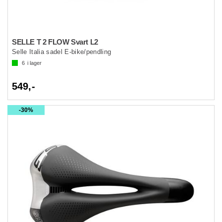
SELLE T 2 FLOW Svart L2
Selle Italia sadel E-bike/pendling
6
i lager
549,-
30%