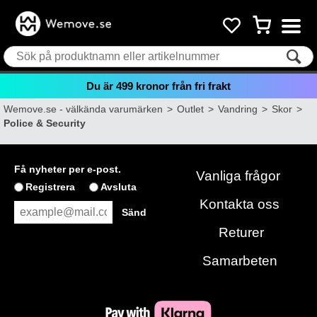
Du är
499
kronor från fri frakt
Wemove.se - välkända varumärken
>
Outlet
>
Vandring
>
Skor
>
Police & Security
Få nyheter per e-post.
Vanliga frågor
Registrera
Avsluta
Kontakta oss
Returer
Samarbeten