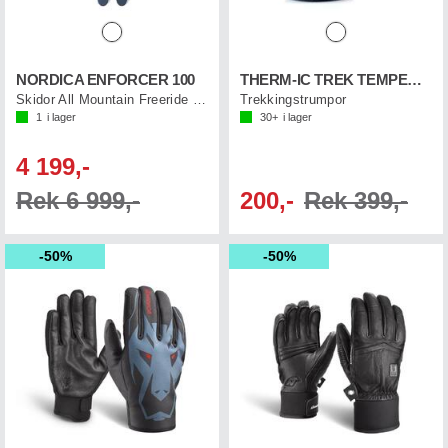
NORDICA ENFORCER 100
THERM-IC TREK TEMPERATE
Skidor All Mountain Freeride (flat)
Trekkingstrumpor
1
i lager
30+
i lager
4 199,-
Rek 6 999,-
200,-
Rek 399,-
50%
50%