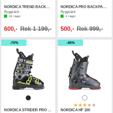
NORDICA TREND BACKBAG Svart/Röd
NORDICA PRO BACKPACK Svart/Röd
Ryggsäck
Ryggsäck
16
i lager
4
i lager
600,-
Rek 1 199,-
500,-
Rek 999,-
70%
40%
Betyg:
3.5 utav 5 st
NORDICA STRIDER PRO 130 DYN
NORDICA HF 100