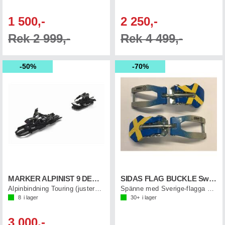
1 500,-
2 250,-
Rek 2 999,-
Rek 4 499,-
50%
70%
MARKER ALPINIST 9 DEMO 105MM Svart/Grå
SIDAS FLAG BUCKLE Sweden 2-P
Alpinbindning Touring (justerbar)
Spänne med Sverige-flagga 2-pack
8
i lager
30+
i lager
3 000,-