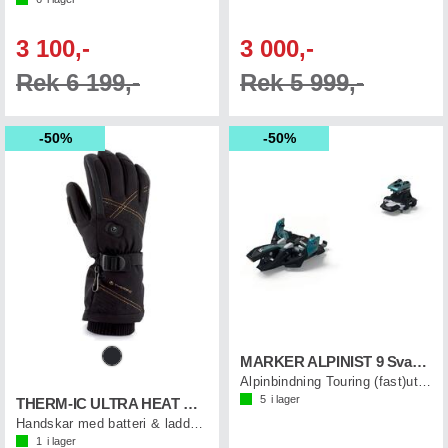
3 100,-
3 000,-
Rek 6 199,-
Rek 5 999,-
50%
50%
MARKER ALPINIST 9 Svart/Turkos
Alpinbindning Touring (fast)utan stopper
5
i lager
THERM-IC ULTRA HEAT GLOVE WMN
Handskar med batteri & laddkabel, dam
1
i lager