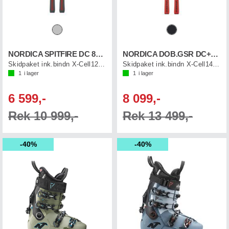
NORDICA SPITFIRE DC 80 PRO+XCE12
NORDICA DOB.GSR DC+XCELL14
Skidpaket ink.bindn X-Cell12 (0C8012LB)
Skidpaket ink.bindn X-Cell14 (0C3202KB)
1
i lager
1
i lager
6 599,-
8 099,-
Rek 10 999,-
Rek 13 499,-
40%
40%