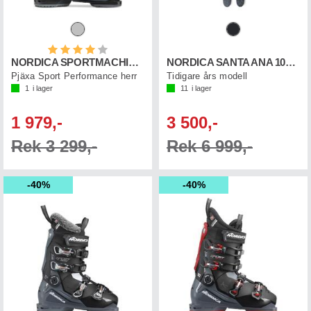
Betyg:
4.0 utav 5 stjärnor
NORDICA SPORTMACHINE 3 80
NORDICA SANTA ANA 104 FREE
Pjäxa Sport Performance herr
Tidigare års modell
1
i lager
11
i lager
1 979,-
3 500,-
Rek 3 299,-
Rek 6 999,-
40%
40%