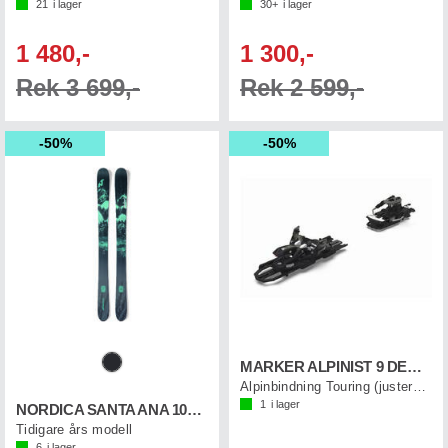
21
i lager
30+
i lager
1 480,-
1 300,-
Rek 3 699,-
Rek 2 599,-
50%
50%
MARKER ALPINIST 9 DEMO 90MM Svart/Grå
Alpinbindning Touring (justerbar)
1
i lager
NORDICA SANTA ANA 104 FREE
Tidigare års modell
6
i lager