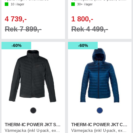
10
i lager
30+
i lager
4 739,-
1 800,-
Rek 7 899,-
Rek 4 499,-
60%
60%
THERM-IC POWER JKT SPEED MEN
THERM-IC POWER JKT CASUAL WMN
Värmejacka (inkl U-pack, exkl.Powerbank)
Värmejacka (inkl U-pack, exkl.Powerbank)