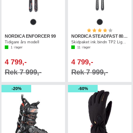
Betyg:
4.0 utav 5 st
NORDICA ENFORCER 99
NORDICA STEADFAST 80 DC +TP11
Tidigare års modell
Skidpaket ink.bindn TP2 Light (0C8018OB)
1
i lager
11
i lager
4 799,-
4 799,-
Rek 7 999,-
Rek 7 999,-
20%
60%