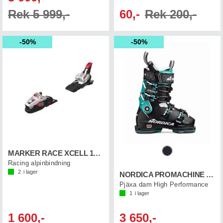
Rek 5 999,-
60,-
Rek 200,-
50%
50%
MARKER RACE XCELL 18 Vit
Racing alpinbindning
2
i lager
NORDICA PROMACHINE 115 W GW
Pjäxa dam High Performance
1
i lager
1 600,-
3 650,-