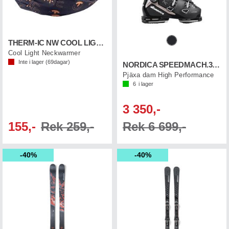
THERM-IC NW COOL LIGHT Carbon Thermic
Cool Light Neckwarmer
Inte i lager (
69
dagar)
NORDICA SPEEDMACH.3 115 W GW
Pjäxa dam High Performance
6
i lager
3 350,-
155,-
Rek 259,-
Rek 6 699,-
40%
40%