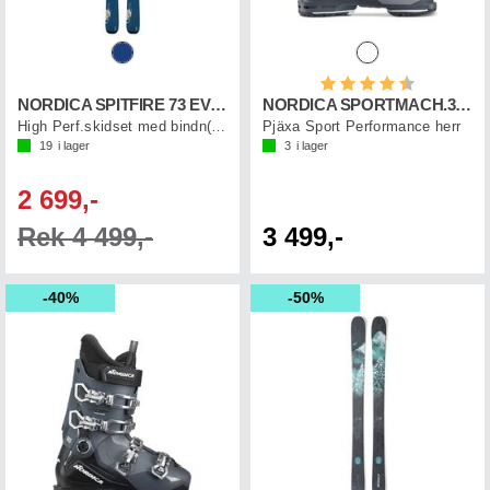
Betyg:
4.6 utav 5 st
NORDICA SPITFIRE 73 EVO /TP2C 10
NORDICA SPORTMACH.3 90 X GW
High Perf.skidset med bindn(0C3222SA)
Pjäxa Sport Performance herr
19
i lager
3
i lager
2 699,-
Rek 4 499,-
3 499,-
40%
50%