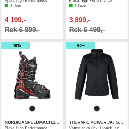
Pjäxa High Performance
Pjäxa High Performance
6
i lager
6
i lager
4 199,-
3 899,-
Rek 6 999,-
Rek 6 499,-
40%
60%
NORDICA SPEEDMACH.3 130 S GW
THERM-IC POWER JKT SPEED WMN
Pjäxa High Performance
Värmejacka (inkl U-pack, exkl.Powerbank)