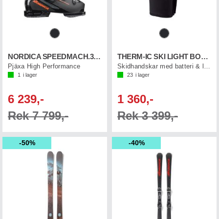
NORDICA SPEEDMACH.3 BOA 130 GW
THERM-IC SKI LIGHT BOOST
Pjäxa High Performance
Skidhandskar med batteri & laddkabel
1
i lager
23
i lager
6 239,-
1 360,-
Rek 7 799,-
Rek 3 399,-
50%
40%