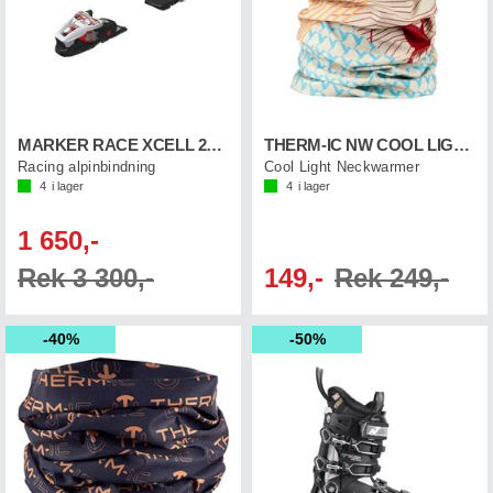
MARKER RACE XCELL 24 Vit
THERM-IC NW COOL LIGHT Colibri
Racing alpinbindning
Cool Light Neckwarmer
4
i lager
4
i lager
1 650,-
Rek 3 300,-
149,-
Rek 249,-
40%
50%