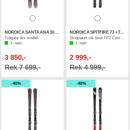
NORDICA SANTA ANA 104 FREE
NORDICA SPITFIRE 73 +TP10
Tidigare års modell
Skidpaket ink.bind TP2 Compact(0C8020SA)
3
i lager
1
i lager
3 850,-
2 999,-
Rek 7 699,-
Rek 4 999,-
40%
40%