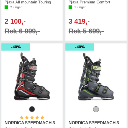
Pjäxa All mountain Touring
Pjäxa Premium Comfort
2
i lager
1
i lager
2 100,-
3 419,-
Rek 6 999,-
Rek 5 699,-
40%
40%
Betyg:
5.0 utav 5 stjärnor
NORDICA SPEEDMACH.3 130 GW
NORDICA SPEEDMACH.3 120 GW