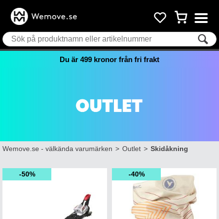
Du är
499
kronor från fri frakt
Wemove.se - välkända varumärken
>
Outlet
>
Skidåkning
50%
40%