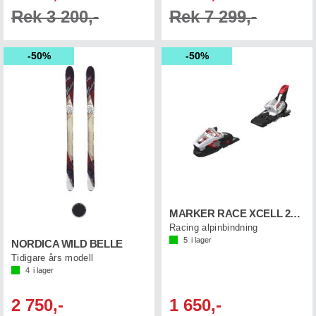
Rek 3 200,-
Rek 7 299,-
50%
50%
MARKER RACE XCELL 24 Vit
Racing alpinbindning
5
i lager
NORDICA WILD BELLE
Tidigare års modell
4
i lager
2 750,-
1 650,-