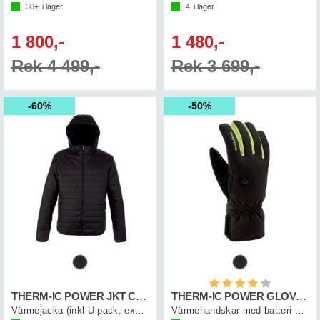
30+
i lager
4
i lager
1 800,-
1 480,-
Rek 4 499,-
Rek 3 699,-
60%
50%
Betyg:
4.0 utav 5 st
THERM-IC POWER JKT CASUAL MEN
THERM-IC POWER GLOVES LIGHT+
Värmejacka (inkl U-pack, exkl.Powerbank)
Värmehandskar med batteri & laddkabel