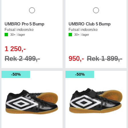
UMBRO Pro 5 Bump
UMBRO Club 5 Bump
Futsal indoorsko
Futsal indoorsko
30+
i lager
30+
i lager
1 250,-
Rek 2 499,-
950,-
Rek 1 899,-
50%
50%