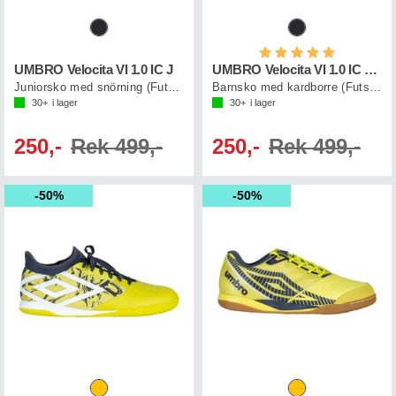
Betyg:
5.0 utav 5 st
UMBRO Velocita VI 1.0 IC J
UMBRO Velocita VI 1.0 IC VE J
Juniorsko med snörning (Futsal)
Barnsko med kardborre (Futsal)
30+
i lager
30+
i lager
250,-
Rek 499,-
250,-
Rek 499,-
50%
50%