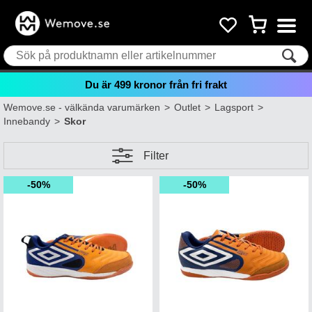
Du är
499
kronor från fri frakt
Wemove.se - välkända varumärken
>
Outlet
>
Lagsport
>
Innebandy
>
Skor
Filter
50%
50%