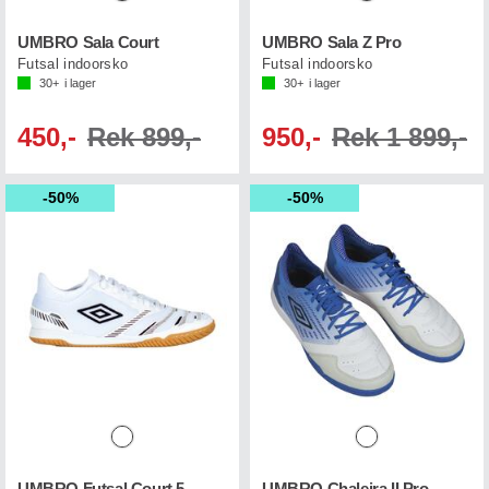
UMBRO Sala Court
UMBRO Sala Z Pro
Futsal indoorsko
Futsal indoorsko
30+
i lager
30+
i lager
450,-
Rek 899,-
950,-
Rek 1 899,-
50%
50%