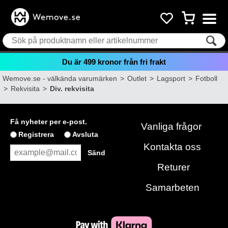
Du är
499
kronor från fri frakt
Wemove.se - välkända varumärken
>
Outlet
>
Lagsport
>
Fotboll
>
Rekvisita
>
Div. rekvisita
Få nyheter per e-post.
Vanliga frågor
Registrera
Avsluta
Kontakta oss
Returer
Samarbeten