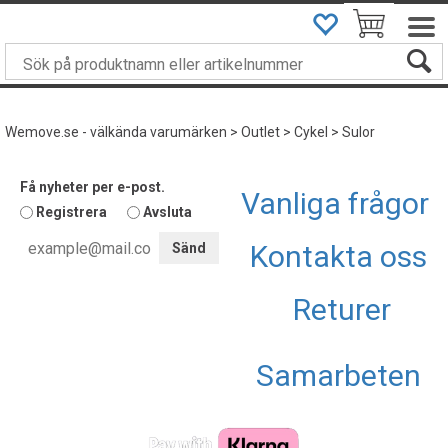
DU ÄR
499
KRONOR FRÅN FRI FRAKT
Wemove.se - välkända varumärken
>
Outlet
>
Cykel
>
Sulor
Få nyheter per e-post.
Vanliga frågor
Registrera
Avsluta
Kontakta oss
Returer
Samarbeten