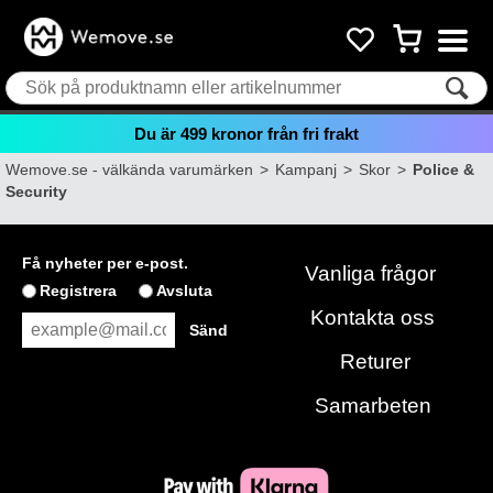
Du är
499
kronor från fri frakt
Wemove.se - välkända varumärken
>
Kampanj
>
Skor
>
Police &
Security
Få nyheter per e-post.
Vanliga frågor
Registrera
Avsluta
Kontakta oss
Returer
Samarbeten