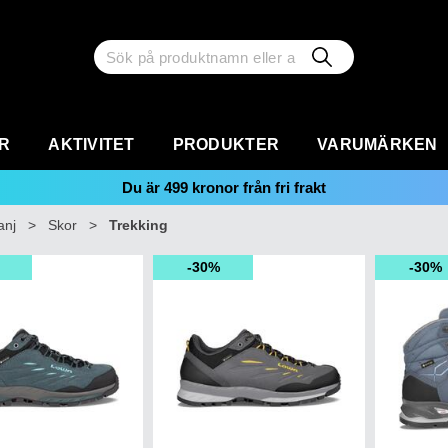
R
AKTIVITET
PRODUKTER
VARUMÄRKEN
Du är
499
kronor från fri frakt
nj
>
Skor
>
Trekking
30%
30%