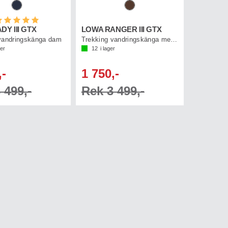
etyg:
5.0 utav 5 stjärnor
DY III GTX
LOWA RANGER III GTX
vandringskänga dam
Trekking vandringskänga med Gore-Tex
ger
12
i lager
,-
1 750,-
 499,-
Rek 3 499,-