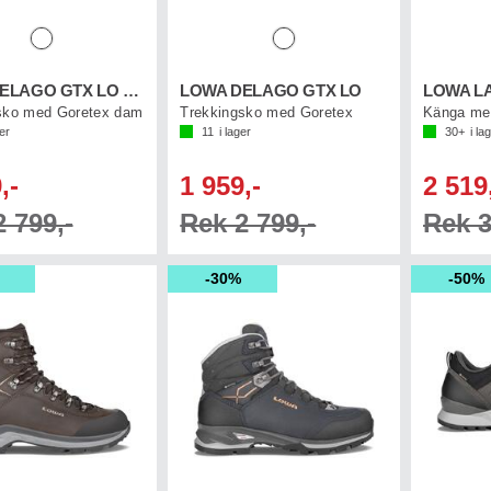
LOWA DELAGO GTX LO WS
LOWA DELAGO GTX LO
LOWA LA
sko med Goretex dam
Trekkingsko med Goretex
ger
11
i lager
30+
i la
,-
1 959,-
2 519
 799,-
Rek 2 799,-
Rek 3
30%
50%