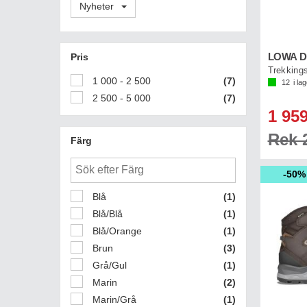
Nyheter
Pris
Trekking
1 000 - 2 500
(7)
12
i la
2 500 - 5 000
(7)
1 959
Rek 2
Färg
50%
Blå
(1)
Blå/Blå
(1)
Blå/Orange
(1)
Brun
(3)
Grå/Gul
(1)
Marin
(2)
Marin/Grå
(1)