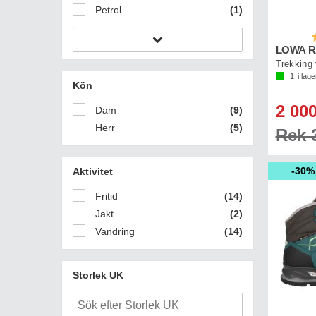
Petrol
(1)
B
LOWA R
1
i lage
Kön
2 000
Dam
(9)
Herr
(5)
Rek 3
30%
Aktivitet
Fritid
(14)
Jakt
(2)
Vandring
(14)
Storlek UK