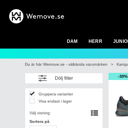
DAM
HERR
JUNIO
Du är här
Wemove.se - välkända varumärken
>
Kampa
30%
Dölj filter
Gruppera varianter
Visa endast i lager
Välj visning:
Sortera på