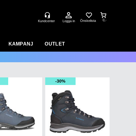
0,-
Logga in
KAMPANJ
OUTLET
30%