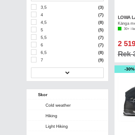
3,5
(3)
4
(7)
LOWA L
4,5
(8)
30+
i l
5
(5)
5,5
(7)
2 519
6
(7)
Rek 3
6,5
(8)
7
(9)
30%
Skor
Cold weather
Hiking
Light Hiking