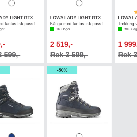
B
ADY LIGHT GTX
LOWA LADY LIGHT GTX
LOWA LA
Känga med fantastisk passform
Känga med fantastisk passform
Trekking 
ager
16
i lager
30+
i la
,-
2 519,-
1 999
 599,-
Rek 3 599,-
Rek 3
50%