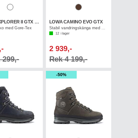
LOWA EXPLORER II GTX LO
LOWA CAMINO EVO GTX
ko med Gore-Tex
Stabil vandringskänga med Goretex
12
i lager
,-
2 939,-
 299,-
Rek 4 199,-
50%