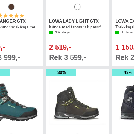
etyg:
5.0 utav 5 stjärnor
ANGER GTX
LOWA LADY LIGHT GTX
Trekking vandringskänga med Gore-Tex
Känga med fantastisk passform
Trekkings
r
30+
i lager
1
i lager
,-
2 519,-
1 150
 999,-
Rek 3 599,-
Rek 2
30%
43%