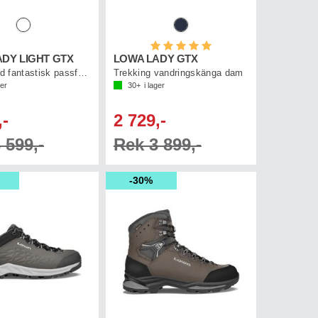
Betyg:
5.0 utav 5 stjärnor
DY LIGHT GTX
LOWA LADY GTX
Känga med fantastisk passform
Trekking vandringskänga dam
ger
30+
i lager
,-
2 729,-
 599,-
Rek 3 899,-
30%