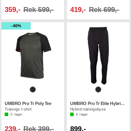
359,-
Rek 599,-
419,-
Rek 699,-
40%
UMBRO Pro Tr Poly Tee
UMBRO Pro Tr Elite Hybrid Pant
Tränings t-shirt
Hybrid träningsbyxa
5
i lager
6
i lager
239,-
Rek 399,-
899,-