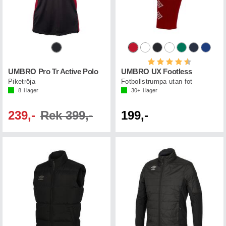
Betyg:
4.5 utav 5 st
UMBRO Pro Tr Active Polo
UMBRO UX Footless
Piketröja
Fotbollstrumpa utan fot
8
i lager
30+
i lager
239,-
Rek 399,-
199,-