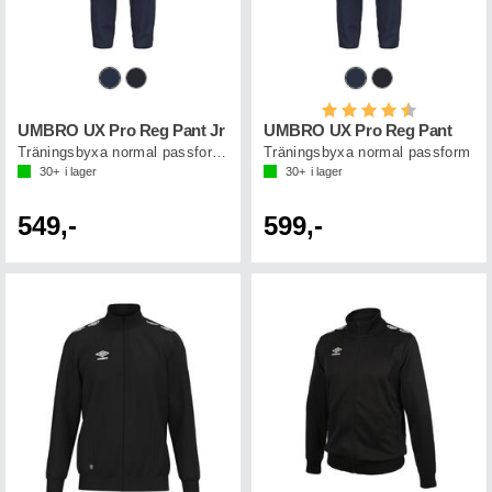
Betyg:
4.7 utav 5 st
UMBRO UX Pro Reg Pant Jr
UMBRO UX Pro Reg Pant
Träningsbyxa normal passform junior
Träningsbyxa normal passform
30+
i lager
30+
i lager
549,-
599,-