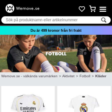
Du är
499
kronor från fri frakt
Wemove.se - välkända varumärken
>
Aktivitet
>
Fotboll
>
Kläder