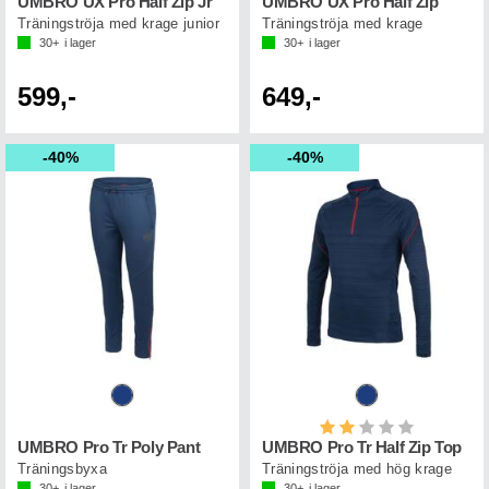
UMBRO UX Pro Half Zip Jr
UMBRO UX Pro Half Zip
Träningströja med krage junior
Träningströja med krage
30+
i lager
30+
i lager
599,-
649,-
40%
40%
Betyg:
2.0 utav 5 st
UMBRO Pro Tr Poly Pant
UMBRO Pro Tr Half Zip Top
Träningsbyxa
Träningströja med hög krage
30+
i lager
30+
i lager