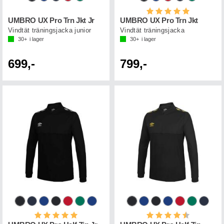
Betyg:
5.0 utav 5 st
UMBRO UX Pro Trn Jkt Jr
UMBRO UX Pro Trn Jkt
Vindtät träningsjacka junior
Vindtät träningsjacka
30+
i lager
30+
i lager
699,-
799,-
Betyg:
5.0 utav 5 stjärnor
Betyg:
4.5 utav 5 st