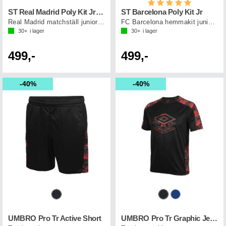
Betyg:
5.0 utav 5 st
ST Real Madrid Poly Kit Jr no.124
ST Barcelona Poly Kit Jr
Real Madrid matchställ junior 24/25
FC Barcelona hemmakit junior 24/25
30+
i lager
30+
i lager
499,-
499,-
40%
40%
UMBRO Pro Tr Active Short
UMBRO Pro Tr Graphic Jersey