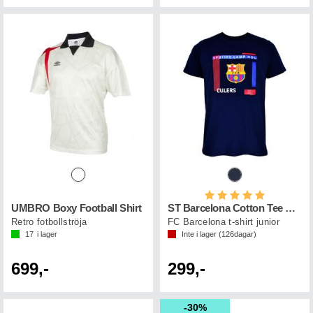
Betyg:
5.0 utav 5 st
UMBRO Boxy Football Shirt
ST Barcelona Cotton Tee FCB Jr
Retro fotbollströja
FC Barcelona t-shirt junior
17
i lager
Inte i lager (
126
dagar)
699,-
299,-
30%