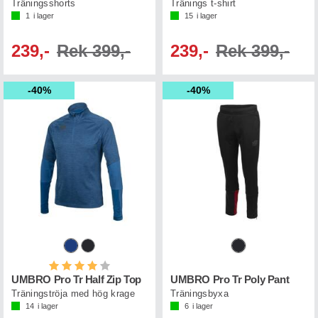
Träningsshorts
Tränings t-shirt
1
i lager
15
i lager
239,-
Rek 399,-
239,-
Rek 399,-
40%
40%
Betyg:
4.0 utav 5 stjärnor
UMBRO Pro Tr Half Zip Top
UMBRO Pro Tr Poly Pant
Träningströja med hög krage
Träningsbyxa
14
i lager
6
i lager