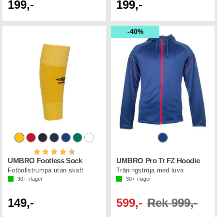
199,-
199,-
40%
Betyg:
4.3 utav 5 stjärnor
UMBRO Footless Sock
UMBRO Pro Tr FZ Hoodie
Fotbollstrumpa utan skaft
Träningströja med luva
30+
i lager
30+
i lager
149,-
599,-
Rek 999,-