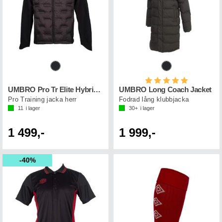
Betyg:
5.0 utav 5 st
UMBRO Pro Tr Elite Hybrid Jkt
UMBRO Long Coach Jacket
Pro Training jacka herr
Fodrad lång klubbjacka
11
i lager
30+
i lager
1 499,-
1 999,-
40%