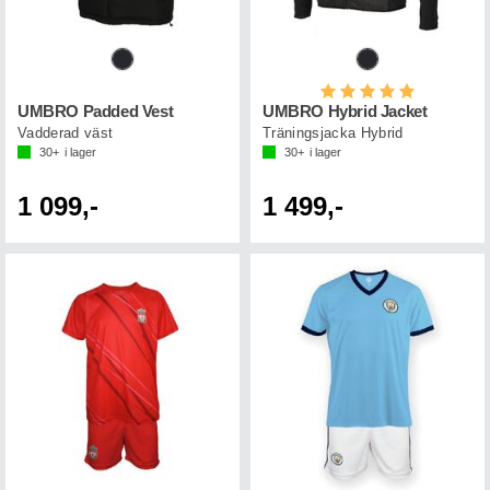
Betyg:
5.0 utav 5 st
UMBRO Padded Vest
UMBRO Hybrid Jacket
Vadderad väst
Träningsjacka Hybrid
30+
i lager
30+
i lager
1 099,-
1 499,-