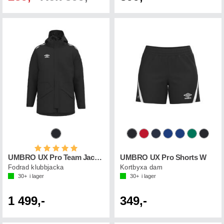
Betyg:
5.0 utav 5 stjärnor
UMBRO UX Pro Team Jacket
UMBRO UX Pro Shorts W
Fodrad klubbjacka
Kortbyxa dam
30+
i lager
30+
i lager
1 499,-
349,-