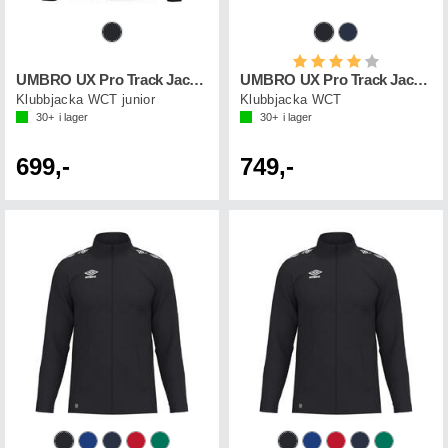
Betyg:
4.0 utav 5 st
UMBRO UX Pro Track Jacket Jr
UMBRO UX Pro Track Jacket
Klubbjacka WCT junior
Klubbjacka WCT
30+
i lager
30+
i lager
699,-
749,-