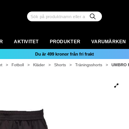
R
AKTIVITET
PRODUKTER
VARUMÄRKEN
Du är
499
kronor från fri frakt
et
>
Fotboll
>
Kläder
>
Shorts
>
Träningsshorts
>
UMBRO Pr