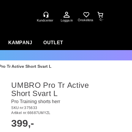
0,-
Logga in
KAMPANJ
OUTLET
o Tr Active Short Svart L
UMBRO Pro Tr Active
Short Svart L
Pro Training shorts herr
SKU nr:
375633
Artikel nr:
66687UMYZL
399,-