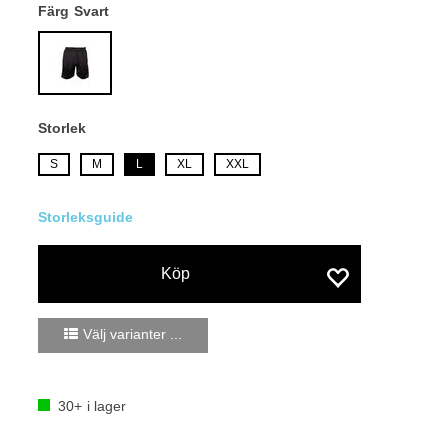
Färg
Svart
Storlek
S
M
L
XL
XXL
Köp
Välj varianter ...
30+
i lager