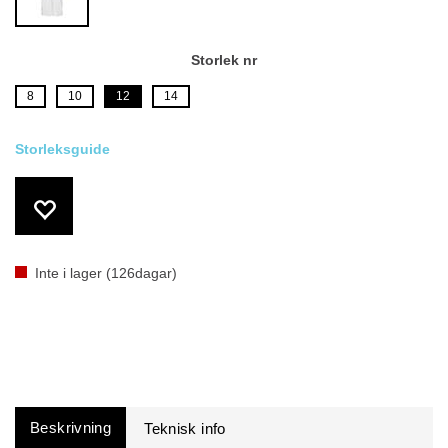
Storlek nr
8
10
12
14
Inte i lager (
126
dagar)
Beskrivning