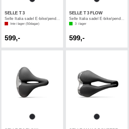
SELLE T 3
SELLE T 3 FLOW
Selle Italia sadel E-bike/pendling
Selle Italia sadel E-bike/pendling
Inte i lager (
50
dagar)
3
i lager
599,-
599,-