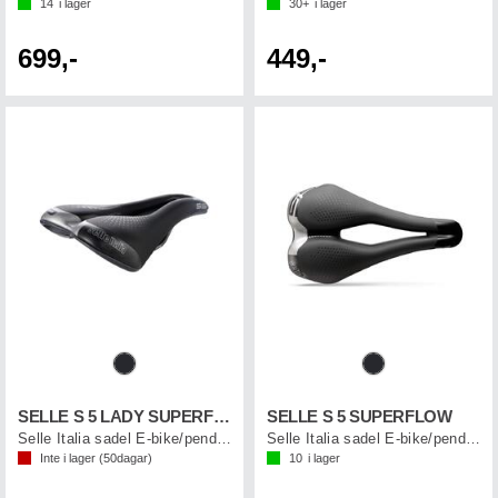
14
i lager
30+
i lager
699,-
449,-
SELLE S 5 LADY SUPERFLOW
SELLE S 5 SUPERFLOW
Selle Italia sadel E-bike/pendling dam
Selle Italia sadel E-bike/pendling
Inte i lager (
50
dagar)
10
i lager