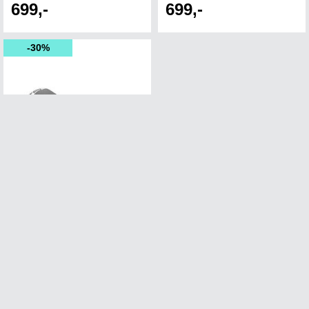
699,-
699,-
30%
SELLE S 3 FLOW
Selle Italia sadel E-bike/pendling
1
i lager
Från 419,-