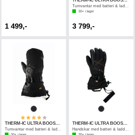
THERM-IC ULTRA BOOST MITTENS W
Tumvantar med batteri & laddkabel, dam
30+
i lager
1 499,-
3 799,-
Betyg:
4.0 utav 5 stjärnor
THERM-IC ULTRA BOOST MITTENS M
THERM-IC ULTRA BOOST GLOVES W
Tumvantar med batteri & laddkabel, herr
Handskar med batteri & laddkabel, dam
30+
i lager
30+
i lager