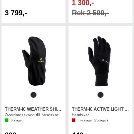
1 300,-
3 799,-
Rek 2 599,-
THERM-IC WEATHER SHIELD COVER
THERM-IC ACTIVE LIGHT TECH GLOVE
Överdragsskydd till handskar
Handskar
6
i lager
Inte i lager (
75
dagar)