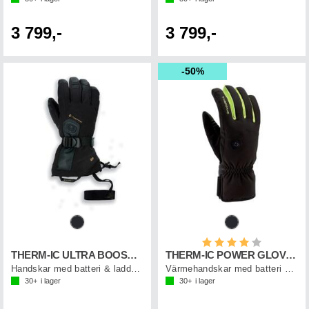
3 799,-
3 799,-
50%
Betyg:
4.0 utav 5 st
THERM-IC ULTRA BOOST GLOVES M
THERM-IC POWER GLOVES LIGHT+
Handskar med batteri & laddkabel, herr
Värmehandskar med batteri & laddkabel
30+
i lager
30+
i lager