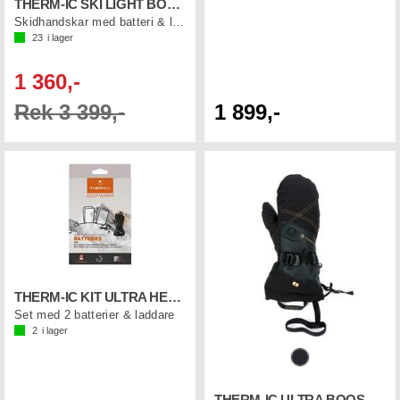
THERM-IC SKI LIGHT BOOST
Skidhandskar med batteri & laddkabel
23
i lager
1 360,-
Rek 3 399,-
1 899,-
THERM-IC KIT ULTRA HEAT GLOVES 3600
Set med 2 batterier & laddare
2
i lager