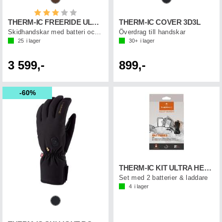
Betyg:
3.0 utav 5 stjärnor
THERM-IC FREERIDE ULTRA HEAT
THERM-IC COVER 3D3L
Skidhandskar med batteri och laddkabel
Överdrag till handskar
25
i lager
30+
i lager
3 599,-
899,-
60%
THERM-IC KIT ULTRA HEAT GLOVES 5200
Set med 2 batterier & laddare
4
i lager