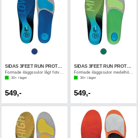
SIDAS 3FEET RUN PROTECT LOW
SIDAS 3FEET RUN PROTECT MID
Formade iläggssulor lågt fotvalv
Formade iläggssulor medelhögt fotvalv
30+
i lager
30+
i lager
549,-
549,-