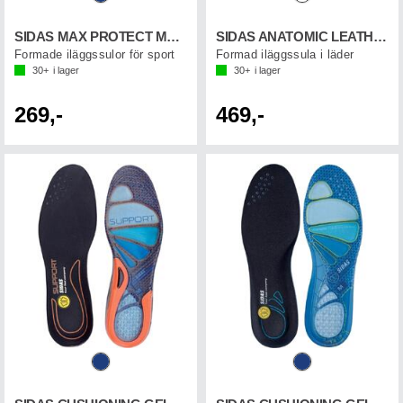
SIDAS MAX PROTECT MOVE SUPPORT
SIDAS ANATOMIC LEATHER
Formade iläggssulor för sport
Formad iläggssula i läder
30+
i lager
30+
i lager
269,-
469,-