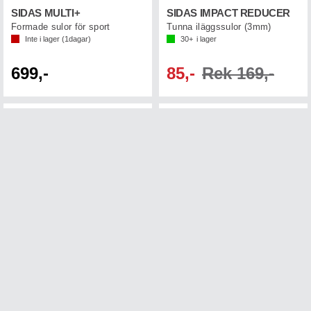
SIDAS MULTI+
SIDAS IMPACT REDUCER
Formade sulor för sport
Tunna iläggssulor (3mm)
Inte i lager (
1
dagar)
30+
i lager
699,-
85,-
Rek 169,-
SIDAS 3D XC NORDIC
SIDAS 3FEET OUTDOOR LOW
Formade iläggssulor längdskidåkning
Formade iläggssulor lågt fotvalv