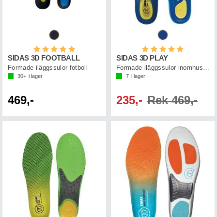
Betyg:
5.0 utav 5 stjärnor
Betyg:
5.0 utav 5 st
SIDAS 3D FOOTBALL
SIDAS 3D PLAY
Formade iläggssulor fotboll
Formade iläggssulor inomhussport
30+
i lager
7
i lager
469,-
235,-
Rek 469,-