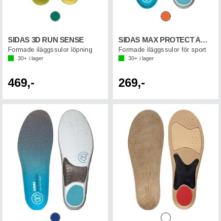
SIDAS 3D RUN SENSE
SIDAS MAX PROTECT ACTIV
Formade iläggssulor löpning
Formade iläggssulor för sport
30+
i lager
30+
i lager
469,-
269,-