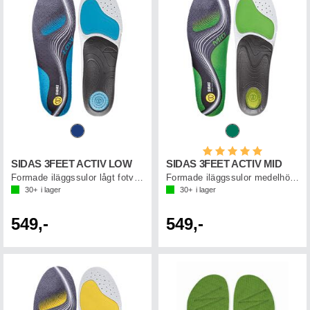
Betyg:
5.0 utav 5 st
SIDAS 3FEET ACTIV LOW
SIDAS 3FEET ACTIV MID
Formade iläggssulor lågt fotvalv
Formade iläggssulor medelhögt fotvalv
30+
i lager
30+
i lager
549,-
549,-