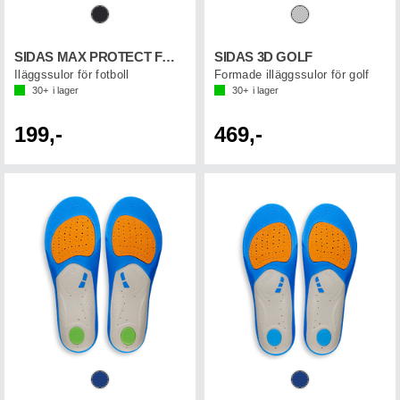
SIDAS MAX PROTECT FOOTBALL JR
SIDAS 3D GOLF
Iläggssulor för fotboll
Formade illäggssulor för golf
30+
i lager
30+
i lager
199,-
469,-