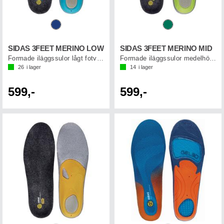
SIDAS 3FEET MERINO LOW
SIDAS 3FEET MERINO MID
Formade iläggssulor lågt fotvalv
Formade iläggssulor medelhögt fotvalv
26
i lager
14
i lager
599,-
599,-