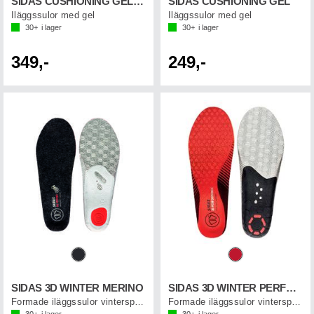
SIDAS CUSHIONING GEL SUPPORT 2.0
SIDAS CUSHIONING GEL
Iläggssulor med gel
Iläggssulor med gel
30+
i lager
30+
i lager
349,-
249,-
SIDAS 3D WINTER MERINO
SIDAS 3D WINTER PERFORMANCE
Formade iläggssulor vintersport
Formade iläggssulor vintersport
30+
i lager
30+
i lager