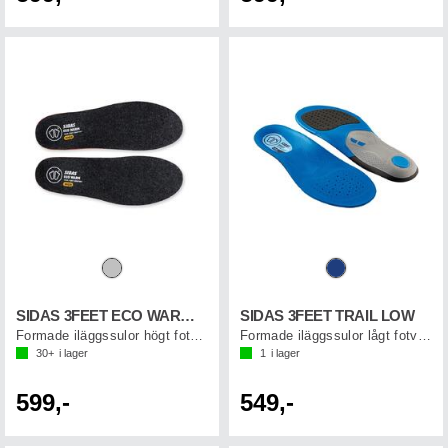
SIDAS 3FEET ECO WARM HIGH
SIDAS 3FEET TRAIL LOW
Formade iläggssulor högt fotvalv
Formade iläggssulor lågt fotvalv
30+
i lager
1
i lager
599,-
549,-