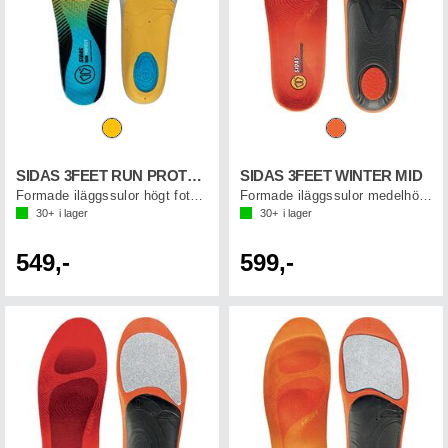
SIDAS 3FEET RUN PROTECT HIGH
SIDAS 3FEET WINTER MID
Formade iläggssulor högt fotvalv
Formade iläggssulor medelhögt fotvalv
30+
i lager
30+
i lager
549,-
599,-