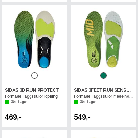
SIDAS 3D RUN PROTECT
SIDAS 3FEET RUN SENSE MID
Formade iläggssulor löpning
Formade iläggssulor medelhögt fotvalv
30+
i lager
30+
i lager
469,-
549,-