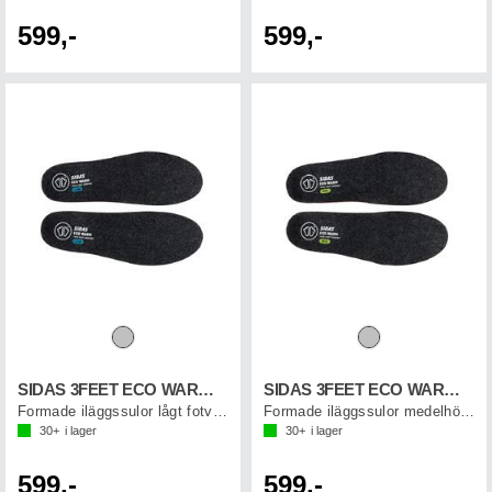
599,-
599,-
SIDAS 3FEET ECO WARM LOW
SIDAS 3FEET ECO WARM MID
Formade iläggssulor lågt fotvalv
Formade iläggssulor medelhögt fotvalv
30+
i lager
30+
i lager
599,-
599,-