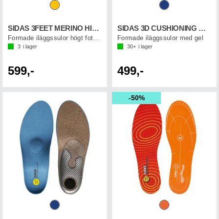
SIDAS 3FEET MERINO HIGH
SIDAS 3D CUSHIONING GEL
Formade iläggssulor högt fotvalv
Formade iläggssulor med gel
3
i lager
30+
i lager
599,-
499,-
50%