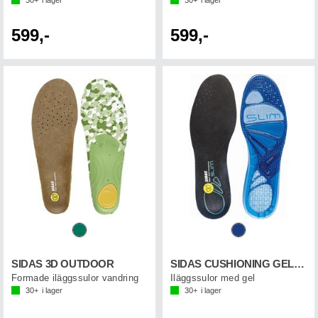
599,-
599,-
SIDAS 3D OUTDOOR
SIDAS CUSHIONING GEL SLIM
Formade iläggssulor vandring
Iläggssulor med gel
30+
i lager
30+
i lager