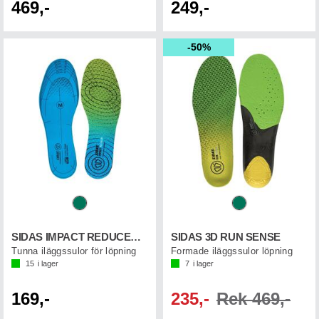
469,-
249,-
50%
SIDAS IMPACT REDUCER DUAL FOAM
SIDAS 3D RUN SENSE
Tunna iläggssulor för löpning
Formade iläggssulor löpning
15
i lager
7
i lager
169,-
235,-
Rek 469,-