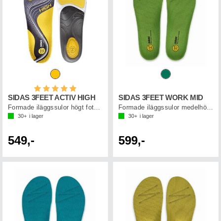
Betyg:
5.0 utav 5 stjärnor
SIDAS 3FEET ACTIV HIGH
SIDAS 3FEET WORK MID
Formade iläggssulor högt fotvalv
Formade iläggssulor medelhögt fotvalv
30+
i lager
30+
i lager
549,-
599,-