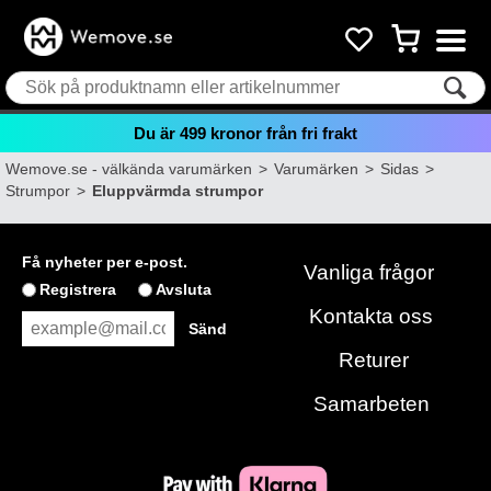
Du är
499
kronor från fri frakt
Wemove.se - välkända varumärken
>
Varumärken
>
Sidas
>
Strumpor
>
Eluppvärmda strumpor
Få nyheter per e-post.
Vanliga frågor
Registrera
Avsluta
Kontakta oss
Returer
Samarbeten