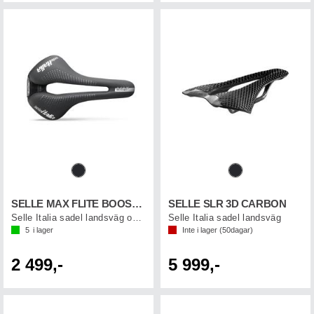
SELLE MAX FLITE BOOST TI316 GEL
SELLE SLR 3D CARBON
Selle Italia sadel landsväg och E-Mtb
Selle Italia sadel landsväg
5
i lager
Inte i lager (
50
dagar)
2 499,-
5 999,-