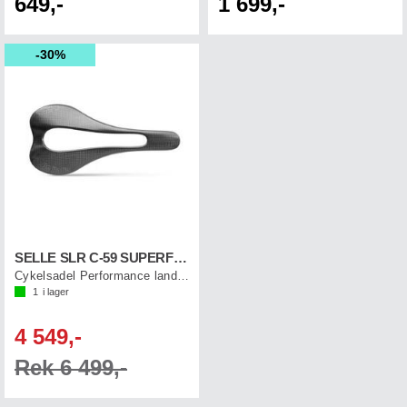
649,-
1 699,-
30%
SELLE SLR C-59 SUPERFLOW Svart S3
Cykelsadel Performance landsväg
1
i lager
4 549,-
Rek 6 499,-