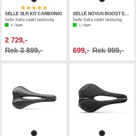
Betyg:
5.0 utav 5 stjärnor
SELLE SLR KIT CARBONIO
SELLE NOVUS BOOST EVO SF
Selle Italia sadel landsväg
Selle Italia sadel landsväg
4
i lager
1
i lager
2 729,-
Rek 3 899,-
699,-
Rek 999,-