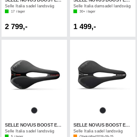
SELLE NOVUS BOOST EVO TI316 SF
SELLE NOVUS BOOST EVO LADY SF
Selle Italia sadel landsväg
Selle Italia damsadel landsväg
17
i lager
30+
i lager
2 799,-
1 499,-
SELLE NOVUS BOOST EVO KIT CARBO
SELLE NOVUS BOOST EVO ENDUR TM
Selle Italia sadel landsväg
Selle Italia sadel landsväg
5
i lager
Obekräftad
2026-09-25