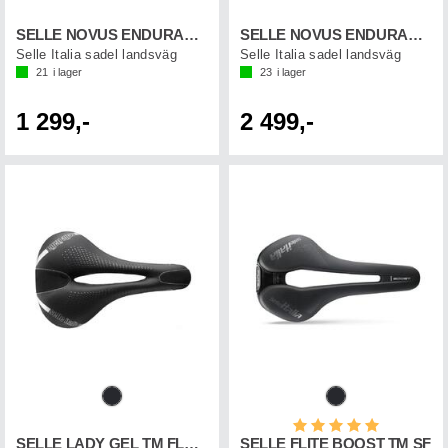
SELLE NOVUS ENDURANCE TM SF
SELLE NOVUS ENDURANCE TI316 SF
Selle Italia sadel landsväg
Selle Italia sadel landsväg
21
i lager
23
i lager
1 299,-
2 499,-
Betyg:
5.0 utav 5 st
SELLE LADY GEL TM FLOW
SELLE FLITE BOOST TM SF