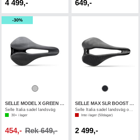
4 499,-
649,-
30%
SELLE MODEL X GREEN SUPERFLOW
SELLE MAX SLR BOOST TI316 GEL
Selle Italia sadel landsväg
Selle Italia sadel landsväg och E-Mtb
30+
i lager
Inte i lager (
50
dagar)
454,-
Rek 649,-
2 499,-