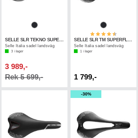
Betyg:
4.5 utav 5 st
SELLE SLR TEKNO SUPERFLOW
SELLE SLR TM SUPERFLOW
Selle Italia sadel landsväg
Selle Italia sadel landsväg
3
i lager
1
i lager
3 989,-
Rek 5 699,-
1 799,-
30%