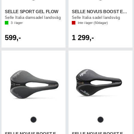
SELLE SPORT GEL FLOW
SELLE NOVUS BOOST EVO TM SF
Selle Italia damsadel landsväg
Selle Italia sadel landsväg
3
i lager
Inte i lager (
50
dagar)
599,-
1 299,-