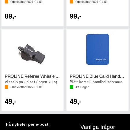
Obekräftad
2027-01-01
Obekräftad
2027-01-01
89,-
99,-
PROLINE Referee Whistle Plastic Svart
PROLINE Blue Card Handball Blå
Visselpipa i plast (ingen kula)
Blått kort till handbollsdomare
Obekräftad
2027-01-01
13
i lager
49,-
49,-
Få nyheter per e-post.
Vanliga frågor