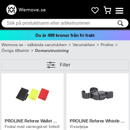
Du är
499
kronor från fri frakt
Wemove.se - välkända varumärken
>
Varumärken
>
Proline
>
Övriga tillbehör
>
Domarutrustning
Filter
PROLINE Referee Wallet W/cards Football
PROLINE Referee Whistle Pro Svart
Fodral med varningskort fotboll
Visselpipa