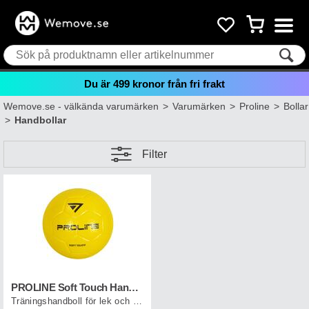
Du är
499
kronor från fri frakt
Wemove.se - välkända varumärken
>
Varumärken
>
Proline
>
Bollar
>
Handbollar
Filter
PROLINE Soft Touch Handball Gul 00
Träningshandboll för lek och träning