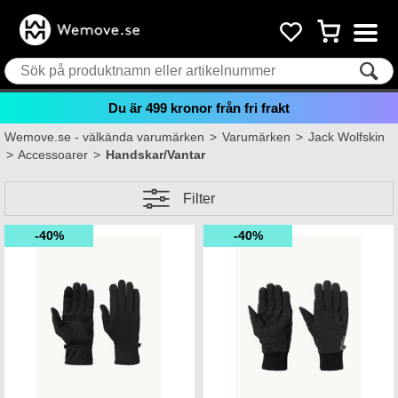
Du är
499
kronor från fri frakt
Wemove.se - välkända varumärken
>
Varumärken
>
Jack Wolfskin
>
Accessoarer
>
Handskar/Vantar
Filter
40%
40%