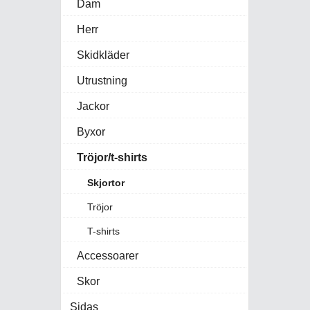
Dam
Herr
Skidkläder
Utrustning
Jackor
Byxor
Tröjor/t-shirts
Skjortor
Tröjor
T-shirts
Accessoarer
Skor
Sidas