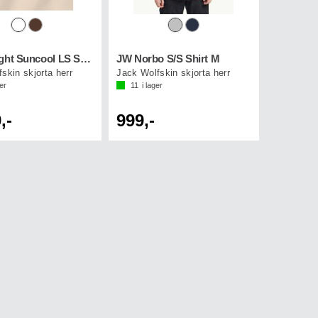
JW Prelight Suncool LS Shirt M
JW Norbo S/S Shirt M
skin skjorta herr
Jack Wolfskin skjorta herr
ger
11
i lager
,-
999,-