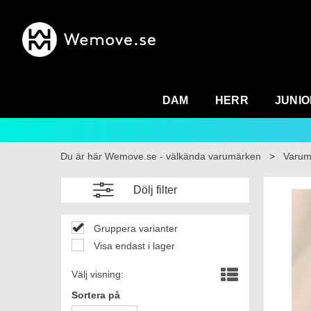
DAM
HERR
JUNIO
Du är här
Wemove.se - välkända varumärken
>
Varum
Dölj filter
Gruppera varianter
Visa endast i lager
Välj visning:
Sortera på