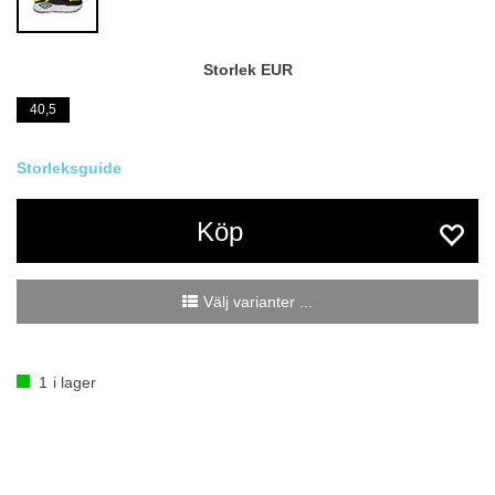
Storlek EUR
40,5
Köp
Välj varianter ...
1
i lager