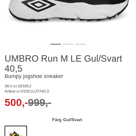
UMBRO Run M LE Gul/Svart
40,5
Bumpy jogshoe sneaker
SKU nr:
285952
Artikel nr:
45301UJYF40,5
500,-
999,-
Färg
Gul/Svart