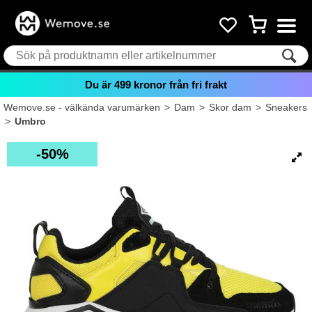
Du är
499
kronor från fri frakt
Wemove.se - välkända varumärken
>
Dam
>
Skor dam
>
Sneakers
>
Umbro
50%