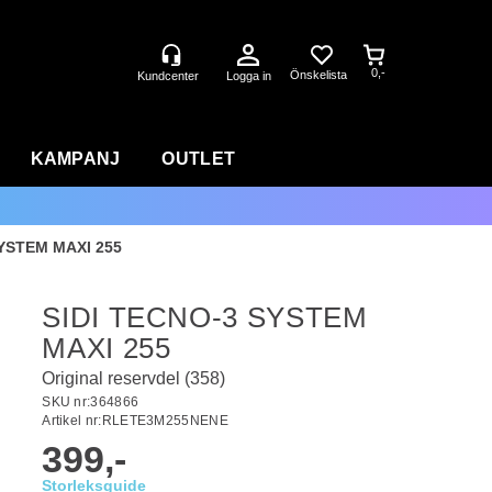
0,-
Logga in
KAMPANJ
OUTLET
SYSTEM MAXI 255
SIDI TECNO-3 SYSTEM
MAXI 255
Original reservdel (358)
SKU nr:
364866
Artikel nr:
RLETE3M255NENE
399,-