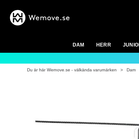
DAM
HERR
JUNIO
Du är här
Wemove.se - välkända varumärken
>
Dam