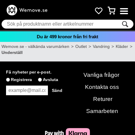
Du är
499
kronor från fri frakt
Wemove.se - välkända varumärken
>
Outlet
>
Vandring
>
Kläder
>
Underställ
Få nyheter per e-post.
Vanliga frågor
Registrera
Avsluta
Kontakta oss
Returer
Samarbeten