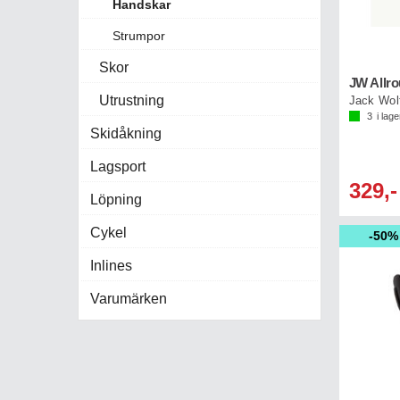
Handskar
Strumpor
Skor
JW Allr
Utrustning
Jack Wol
3
i lage
Skidåkning
Lagsport
329,-
Löpning
Cykel
50%
Inlines
Varumärken