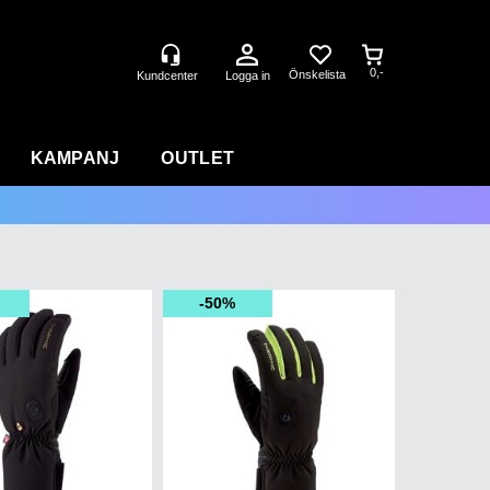
0,-
Logga in
KAMPANJ
OUTLET
50%