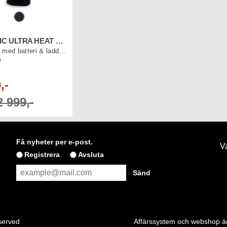
THERM-IC ULTRA HEAT GLOVE WMN
Handskar med batteri & laddkabel, dam
r
,-
 999,-
Få nyheter per e-post.
Va
Registrera
Avsluta
eserved
Affärssystem
och
webshop
är