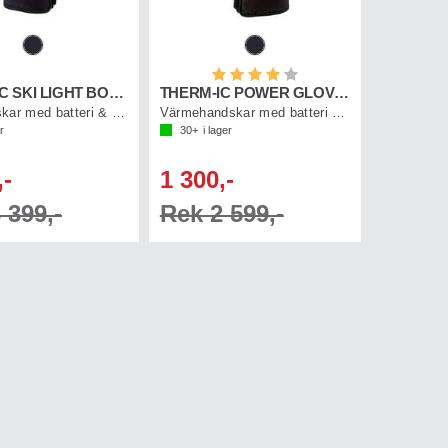
Betyg:
4.0 utav 5 stjärnor
THERM-IC SKI LIGHT BOOST
THERM-IC POWER GLOVES LIGHT+
Skidhandskar med batteri & laddkabel
Värmehandskar med batteri & laddkabel
r
30+
i lager
,-
1 300,-
 399,-
Rek 2 599,-