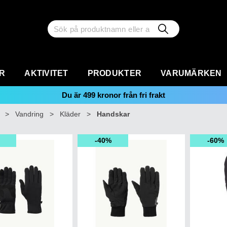
R
AKTIVITET
PRODUKTER
VARUMÄRKEN
Du är
499
kronor från fri frakt
>
Vandring
>
Kläder
>
Handskar
40%
60%