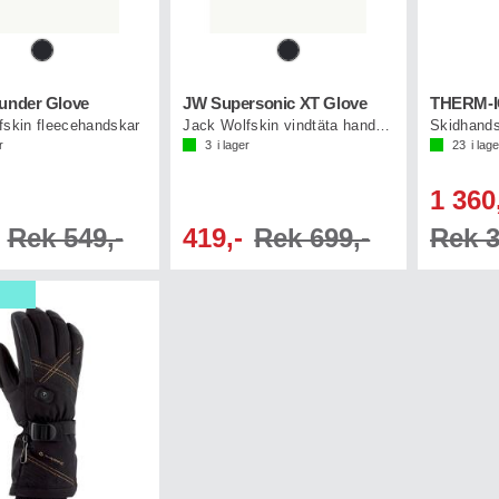
ounder Glove
JW Supersonic XT Glove
fskin fleecehandskar
Jack Wolfskin vindtäta handskar
r
3
i lager
23
i lage
1 360
Rek 549,-
419,-
Rek 699,-
Rek 3