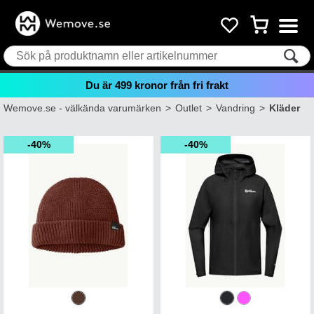
Du är
499
kronor från fri frakt
Wemove.se - välkända varumärken
>
Outlet
>
Vandring
>
Kläder
40%
40%