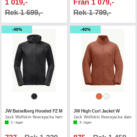
1 019,-
Från 1 079,-
Rek 1 699,-
Rek 1 799,-
40%
40%
JW Baiselberg Hooded FZ M
JW High Curl Jacket W
Jack Wolfskin fleecejacka herr
Jack Wolfskin fleecejacka dam
5
i lager
8
i lager