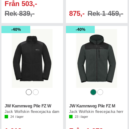
Från 503,-
Rek 839,-
875,-
Rek 1 459,-
40%
40%
JW Kammweg Pile FZ W
JW Kammweg Pile FZ M
Jack Wolfskin fleecejacka dam
Jack Wolfskin fleecejacka herr
24
i lager
23
i lager