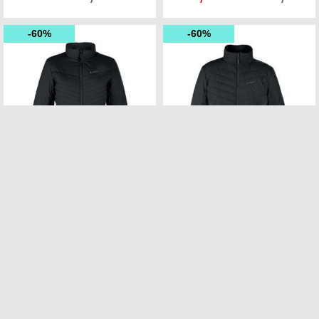
60%
60%
THERM-IC POWER JKT SPEED WMN
THERM-IC POWER JKT SPEED MEN
Värmejacka (inkl U-pack, exkl.Powerbank)
Värmejacka (inkl U-pack, exkl.Powerbank)
30+
i lager
30+
i lager
1 800,-
1 800,-
Rek 4 499,-
Rek 4 499,-