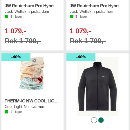
JW Routerburn Pro Hybrid W
JW Routerburn Pro Hybrid M
Jack Wolfskin jacka dam
Jack Wolfskin jacka herr
5
i lager
5
i lager
1 079,-
1 079,-
Rek 1 799,-
Rek 1 799,-
40%
40%
THERM-IC NW COOL LIGHT Colibri
Cool Light Neckwarmer
4
i lager