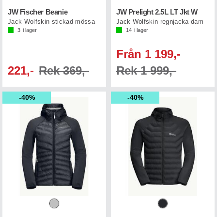
JW Fischer Beanie
JW Prelight 2.5L LT Jkt W
Jack Wolfskin stickad mössa
Jack Wolfskin regnjacka dam
3
i lager
14
i lager
Från 1 199,-
221,-
Rek 369,-
Rek 1 999,-
40%
40%