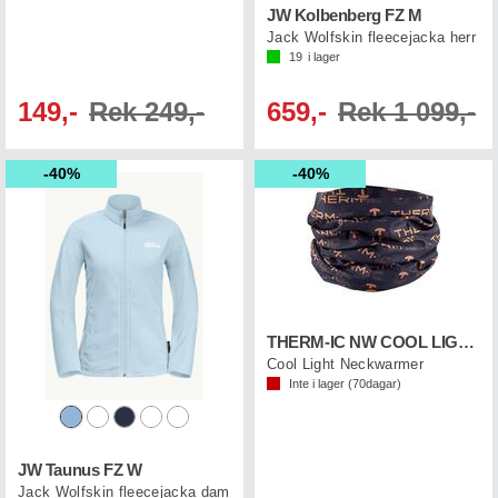
JW Kolbenberg FZ M
Jack Wolfskin fleecejacka herr
19
i lager
149,-
Rek 249,-
659,-
Rek 1 099,-
40%
40%
THERM-IC NW COOL LIGHT Carbon Thermic
Cool Light Neckwarmer
Inte i lager (
70
dagar)
JW Taunus FZ W
Jack Wolfskin fleecejacka dam