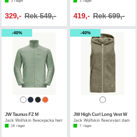
3
i lager
3
i lager
329,-
Rek 549,-
419,-
Rek 699,-
40%
40%
JW Taunus FZ M
JW High Curl Long Vest W
Jack Wolfskin fleecejacka herr
Jack Wolfskin fleeceväst dam
18
i lager
7
i lager