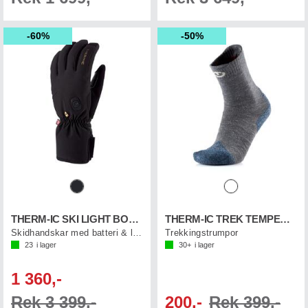
60%
50%
THERM-IC SKI LIGHT BOOST
THERM-IC TREK TEMPERATE
Skidhandskar med batteri & laddkabel
Trekkingstrumpor
23
i lager
30+
i lager
1 360,-
Rek 3 399,-
200,-
Rek 399,-