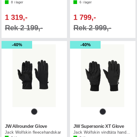
8
i lager
6
i lager
1 319,-
1 799,-
Rek 2 199,-
Rek 2 999,-
40%
40%
JW Allrounder Glove
JW Supersonic XT Glove
Jack Wolfskin fleecehandskar
Jack Wolfskin vindtäta handskar