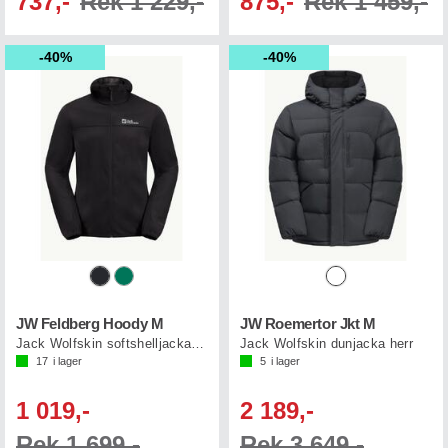
737,-
Rek 1 229,-
875,-
Rek 1 459,-
40%
40%
JW Feldberg Hoody M
JW Roemertor Jkt M
Jack Wolfskin softshelljacka herr
Jack Wolfskin dunjacka herr
17
i lager
5
i lager
1 019,-
2 189,-
Rek 1 699,-
Rek 3 649,-