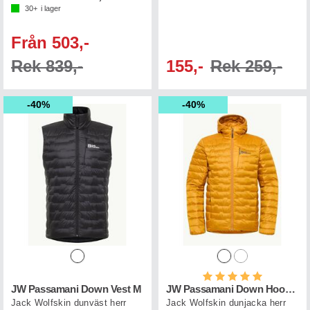
30+
i lager
Från 503,-
Rek 839,-
155,-
Rek 259,-
40%
40%
Betyg:
5.0 utav 5 st
JW Passamani Down Vest M
JW Passamani Down Hoody M
Jack Wolfskin dunväst herr
Jack Wolfskin dunjacka herr