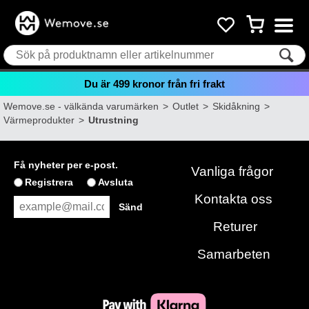
Du är
499
kronor från fri frakt
Wemove.se - välkända varumärken
>
Outlet
>
Skidåkning
>
Värmeprodukter
>
Utrustning
Få nyheter per e-post.
Vanliga frågor
Registrera
Avsluta
Kontakta oss
Returer
Samarbeten