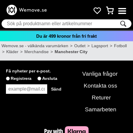
Du är
499
kronor från fri frakt
Wemove.se - välkända varumärken
>
Outlet
>
Lagsport
>
Fotboll
>
Kläder
>
Merchandise
>
Manchester City
Få nyheter per e-post.
Vanliga frågor
Registrera
Avsluta
Kontakta oss
Returer
Samarbeten