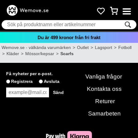
Du är
499
kronor från fri frakt
Wemove.se - välkända varumärken
>
Outlet
>
Lagsport
>
Fotboll
>
Kläder
>
Mössor/kepsar
>
Scarfs
Få nyheter per e-post.
Vanliga frågor
Registrera
Avsluta
Kontakta oss
Returer
Samarbeten