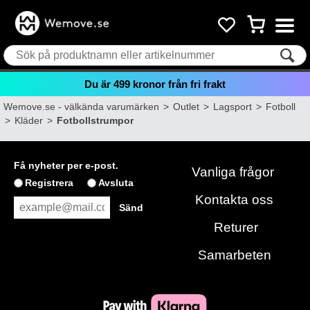
Du är
499
kronor från fri frakt
Wemove.se - välkända varumärken
>
Outlet
>
Lagsport
>
Fotboll
>
Kläder
>
Fotbollstrumpor
Få nyheter per e-post.
Vanliga frågor
Registrera
Avsluta
Kontakta oss
Returer
Samarbeten