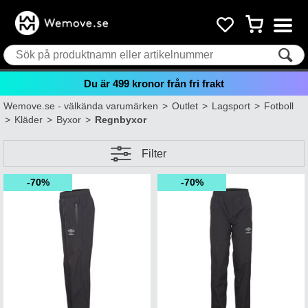
Du är
499
kronor från fri frakt
Wemove.se - välkända varumärken
>
Outlet
>
Lagsport
>
Fotboll
>
Kläder
>
Byxor
>
Regnbyxor
Filter
70%
70%