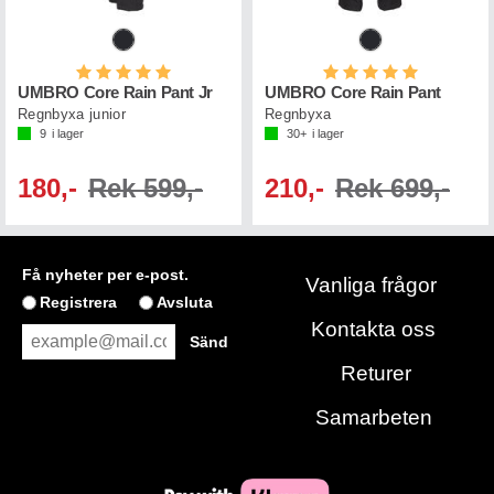
Betyg:
5.0 utav 5 stjärnor
Betyg:
5.0 utav 5 st
UMBRO Core Rain Pant Jr
UMBRO Core Rain Pant
Regnbyxa junior
Regnbyxa
9
i lager
30+
i lager
180,-
Rek 599,-
210,-
Rek 699,-
Få nyheter per e-post.
Vanliga frågor
Registrera
Avsluta
Kontakta oss
Returer
Samarbeten