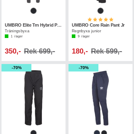
Betyg:
5.0 utav 5 st
UMBRO Elite Trn Hybrid Pant
UMBRO Core Rain Pant Jr
Träningsbyxa
Regnbyxa junior
1
i lager
9
i lager
350,-
Rek 699,-
180,-
Rek 599,-
70%
70%