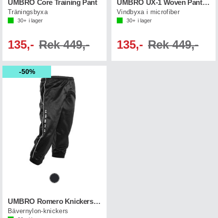
UMBRO Core Training Pant
UMBRO UX-1 Woven Pant Jr
Träningsbyxa
Vindbyxa i microfiber
30+
i lager
30+
i lager
135,-
Rek 449,-
135,-
Rek 449,-
50%
UMBRO Romero Knickers Jr
Bävernylon-knickers