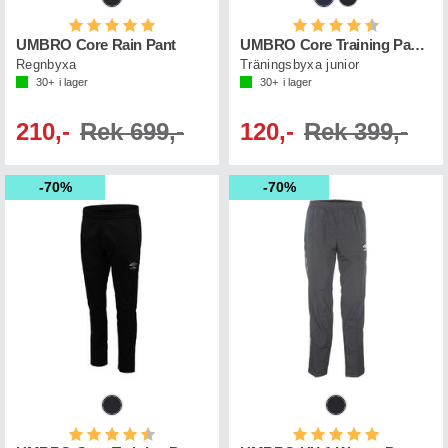
Betyg:
5.0 utav 5 stjärnor
Betyg:
4.5 utav 5 st
UMBRO Core Rain Pant
UMBRO Core Training Pant Jr
Regnbyxa
Träningsbyxa junior
30+
i lager
30+
i lager
210,-
Rek 699,-
120,-
Rek 399,-
70%
70%
Betyg:
4.3 utav 5 stjärnor
Betyg:
5.0 utav 5 st