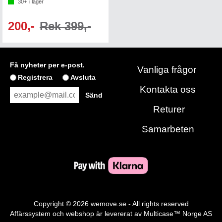
30+
i lager
200,-
Rek 399,-
Få nyheter per e-post.
Vanliga frågor
Registrera
Avsluta
Kontakta oss
Returer
Samarbeten
Copyright © 2026 wemove.se - All rights reserved
Affärssystem
och
webshop
är levererat av
Multicase™ Norge AS