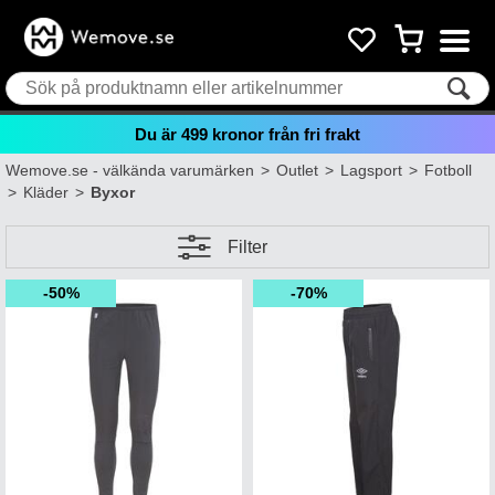
Du är
499
kronor från fri frakt
Wemove.se - välkända varumärken
>
Outlet
>
Lagsport
>
Fotboll
>
Kläder
>
Byxor
Filter
50%
70%