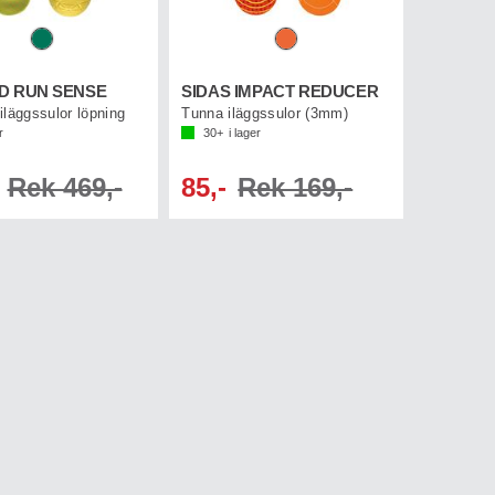
3D RUN SENSE
SIDAS IMPACT REDUCER
läggssulor löpning
Tunna iläggssulor (3mm)
r
30+
i lager
Rek 469,-
85,-
Rek 169,-