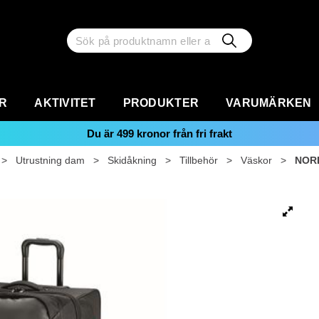
R
AKTIVITET
PRODUKTER
VARUMÄRKEN
Du är
499
kronor från fri frakt
>
Utrustning dam
>
Skidåkning
>
Tillbehör
>
Väskor
>
NOR