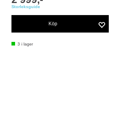
Köp
3
i lager