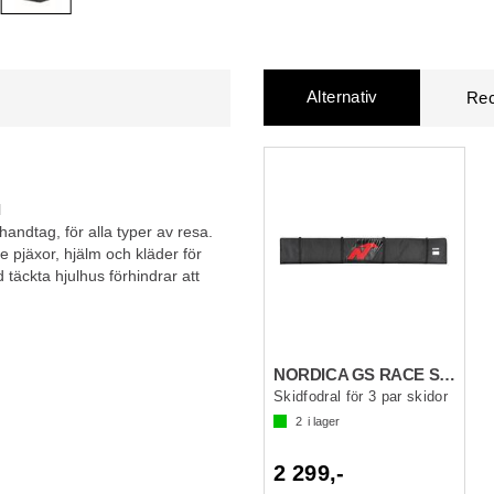
Alternativ
Rec
N
andtag, för alla typer av resa.
 pjäxor, hjälm och kläder för
 täckta hjulhus förhindrar att
NORDICA GS RACE SKI BAG 3 PAIR Svart/Röd
Skidfodral för 3 par skidor
2
i lager
2 299,-