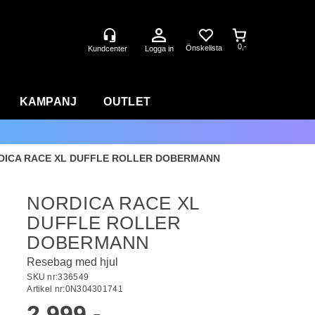
0,-
Logga in
KAMPANJ
OUTLET
DICA RACE XL DUFFLE ROLLER DOBERMANN
NORDICA RACE XL
DUFFLE ROLLER
DOBERMANN
Resebag med hjul
SKU nr:
336549
Artikel nr:
0N304301741
2 999,-