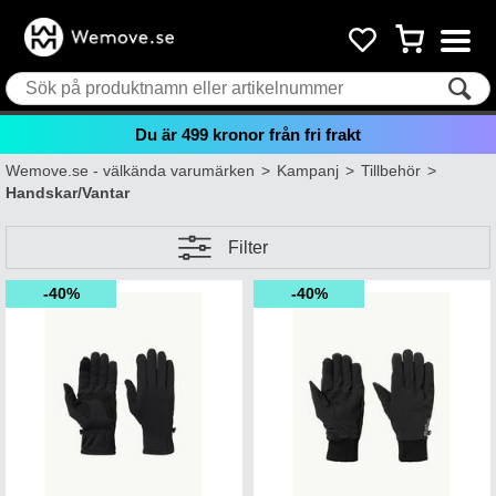
Du är
499
kronor från fri frakt
Wemove.se - välkända varumärken
>
Kampanj
>
Tillbehör
>
Handskar/Vantar
Filter
40%
40%