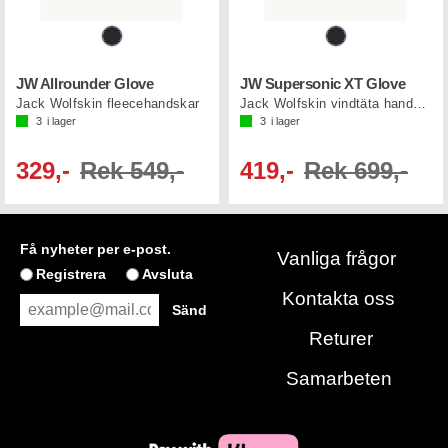
JW Allrounder Glove
JW Supersonic XT Glove
Jack Wolfskin fleecehandskar
Jack Wolfskin vindtäta handskar
3
i lager
3
i lager
329,-
Rek 549,-
419,-
Rek 699,-
Få nyheter per e-post.
Vanliga frågor
Registrera
Avsluta
Kontakta oss
Returer
Samarbeten