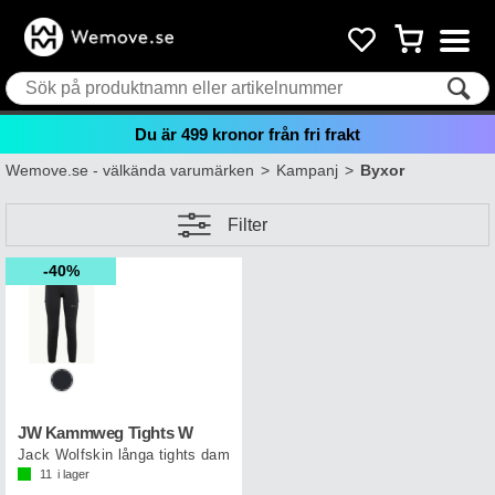
Du är
499
kronor från fri frakt
Wemove.se - välkända varumärken
>
Kampanj
>
Byxor
Filter
40%
JW Kammweg Tights W
Jack Wolfskin långa tights dam
11
i lager