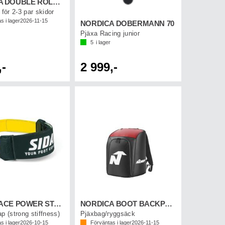
NORDICA DOUBLE ROLLER SKI BAG Svart/Vit
 för 2-3 par skidor
s i lager
2026-11-15
NORDICA DOBERMANN 70
Pjäxa Racing junior
5
i lager
,-
2 999,-
SIDAS RACE POWER STRAP V2 P3
NORDICA BOOT BACKPACK LITE Svart/Röd
p (strong stiffness)
Pjäxbag/ryggsäck
s i lager
2026-10-15
Förväntas i lager
2026-11-15