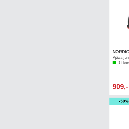
Pjäxa jun
3
i lage
909,-
50%