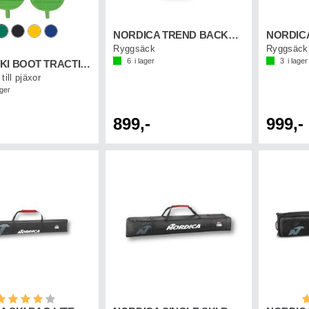
NORDICA TREND BACKBAG Svart/Vit
Ryggsäck
Ryggsäck
6
i lager
3
i lager
SIDAS SKI BOOT TRACTION
till pjäxor
ager
899,-
999,-
etyg:
4.0 utav 5 stjärnor
B