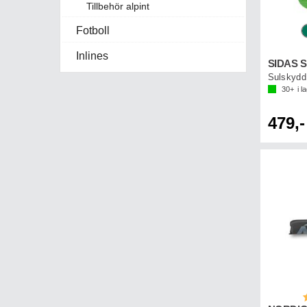
Tillbehör alpint
Fotboll
Inlines
Sulskydd 
30+
i l
479,-
B