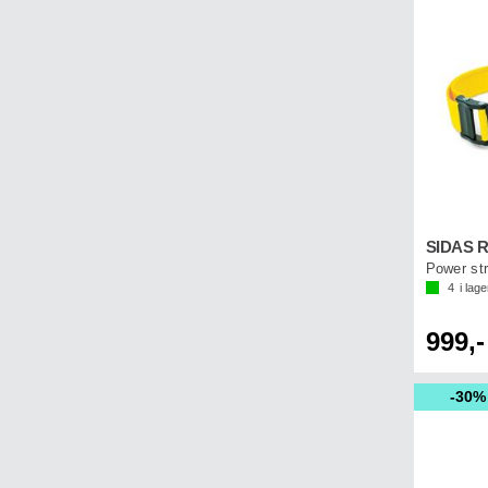
4
i lage
999,-
30%