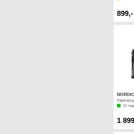
899,-
Väska/ry
20
i la
1 899