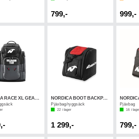
799,-
999,-
NORDICA RACE XL GEAR PACK DOMME Svart
NORDICA BOOT BACKPACK Svart/Röd
ggsäck
Pjäxbag/ryggsäck
Pjäxbag
ger
22
i lager
16
i lage
,-
1 299,-
799,-