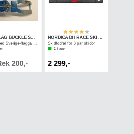
Betyg:
4.0 utav 5 stjärnor
SIDAS FLAG BUCKLE Sweden 2-P
NORDICA DH RACE SKI BAG 3 PAIR Svart/Röd
Spänne med Sverige-flagga 2-pack
Skidfodral för 3 par skidor
ger
2
i lager
Rek 200,-
2 299,-