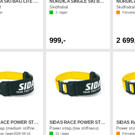
NORDICA SKI BAG LITE Svart/Vit/Röd
NORDICA SINGLE SKI BAG Svart/Vit/Röd
l
Skidfodral
Skidfodral
ger
2
i lager
Förvänta
999,-
2 699
SIDAS RACE POWER STRAP V2 P2
SIDAS RACE POWER STRAP V2 P1
Power strap (medium stiffness)
Power strap (low stiffness)
Power stra
as i lager
2026-09-15
21
i lager
Förvänta