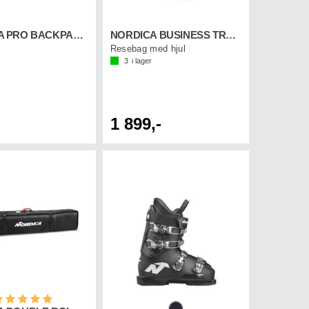
NORDICA PRO BACKPACK Svart/Vit
NORDICA BUSINESS TROLLEY Svart/Vit
Resebag med hjul
3
i lager
1 899,-
etyg:
5.0 utav 5 stjärnor