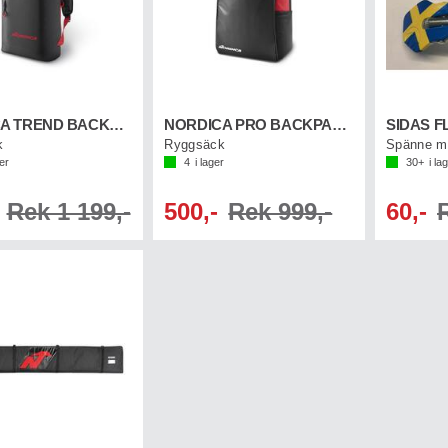
NORDICA TREND BACKBAG Svart/Röd
NORDICA PRO BACKPACK Svart/Röd
k
Ryggsäck
ger
4
i lager
30+
i la
Rek 1 199,-
500,-
Rek 999,-
60,-