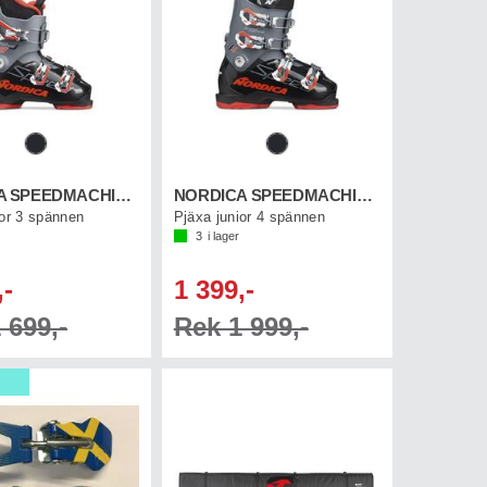
NORDICA SPEEDMACHINE J 3
NORDICA SPEEDMACHINE J 4
ior 3 spännen
Pjäxa junior 4 spännen
3
i lager
,-
1 399,-
 699,-
Rek 1 999,-