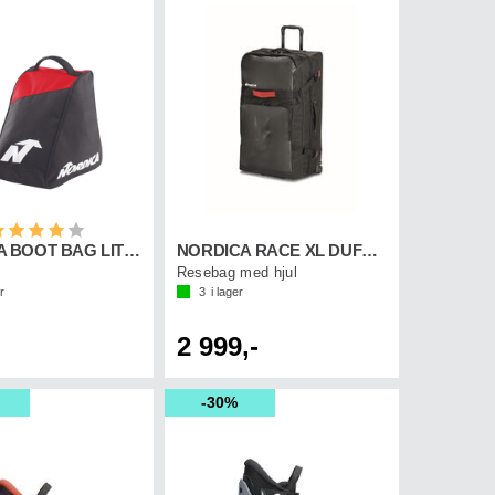
etyg:
4.0 utav 5 stjärnor
NORDICA BOOT BAG LITE Svart/Röd
NORDICA RACE XL DUFFLE ROLLER DOBERMANN
Resebag med hjul
r
3
i lager
2 999,-
30%