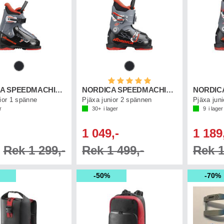
Betyg:
5.0 utav 5 stjärnor
NORDICA SPEEDMACHINE J 1
NORDICA SPEEDMACHINE J 2
ior 1 spänne
Pjäxa junior 2 spännen
Pjäxa jun
r
30+
i lager
9
i lager
1 049,-
1 189
Rek 1 299,-
Rek 1 499,-
Rek 1
50%
70%