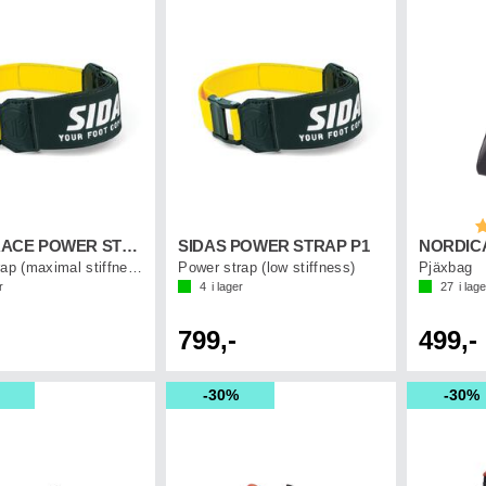
B
SIDAS RACE POWER STRAP V2 P4
SIDAS POWER STRAP P1
Power strap (maximal stiffness)
Power strap (low stiffness)
Pjäxbag
r
4
i lager
27
i lage
799,-
499,-
30%
30%