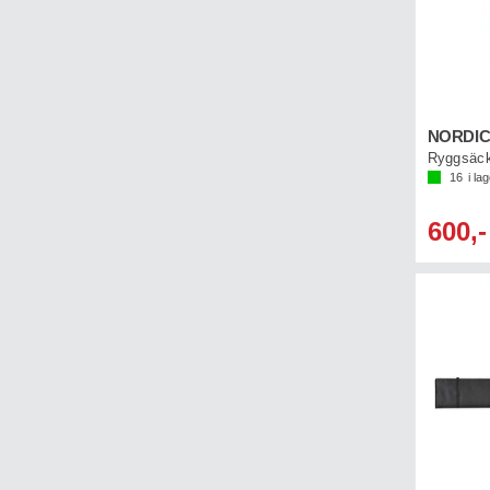
Ryggsäc
16
i la
600,-