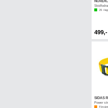
Skidfodra
26
i la
499,-
Förvänt