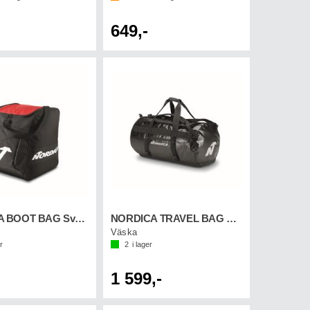
649,-
NORDICA BOOT BAG Svart/Röd
NORDICA TRAVEL BAG 12M Svart
Väska
r
2
i lager
1 599,-