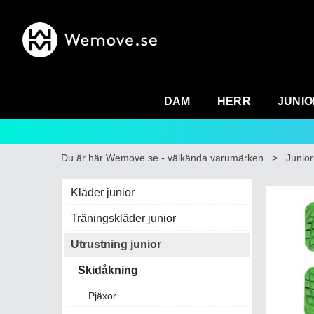
DAM
HERR
JUNIO
Du är här
Wemove.se - välkända varumärken
>
Junior
Kläder junior
Träningskläder junior
Utrustning junior
Skidåkning
Pjäxor