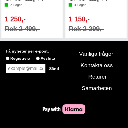
2
i lager
4
i lager
1 250,-
1 150,-
Rek 2 499,-
Rek 2 299,-
Få nyheter per e-post.
Vanliga frågor
Registrera
Avsluta
Kontakta oss
Returer
Samarbeten