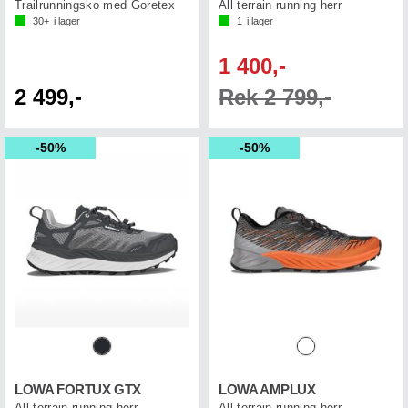
Trailrunningsko med Goretex
All terrain running herr
30+
i lager
1
i lager
1 400,-
2 499,-
Rek 2 799,-
50%
50%
LOWA FORTUX GTX
LOWA AMPLUX
All terrain running herr
All terrain running herr