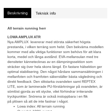
Beskrivning
All terrain running herr
LOWA AMPLUX ATR
Nya AMPLUX levererar med största säkerhet högsta
prestanda, i vilken terräng som helst. Den bekväma modellen
kommer med alla viktiga funktioner som behövs för att klara
korta, medel och långa avstånd. EVA-mellansulan med tre
densiteter kännetecknas av en dämpningssektion som
sträcker sig över hela skons längd. En fastare hälsektion ger
optimal stabilisering. Den något hårdare sammansättningen i
mellanfoten och framfoten säkerställer bästa vägledning och
direkt feedback. Den slitstarka ovandelen samt REPTEX
LITE, som är laminerade PU-förstärkningar på ovandelen, är
sömlöst gjorda av ett stycke, vilet förhindrar irriterande
tryckpunkter. Snörena är också instoppbara i en flik
på plösen så att de inte fastnar i något.
Lowa index: All terrain running