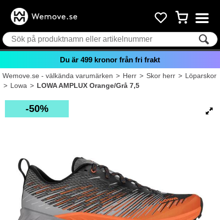
Du är
499
kronor från fri frakt
Wemove.se - välkända varumärken
>
Herr
>
Skor herr
>
Löparskor
>
Lowa
>
LOWA AMPLUX Orange/Grå 7,5
50%