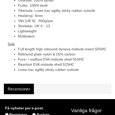
Ovandel: 100% syntet
Foder: 100% textil
Yttersula: Lowa trac agility sticky rubber outsole
Heeldrop: 6mm
Vikt (UK 8): 560g/par
Storlekar: UK 6 - 13
Lightweight
Multitalent
Sole
Full length high rebound dyneva midsole insert 50SHC
Rebound plate nylon & 15% carbon
Fore- / midfoot EVA midsole shell 55SHC
Rearfoot EVA midsole shell 52SHC
Lowa trac agility sticky rubber outsole
Recensioner
Få nyheter per e-post.
Vanliga frågor
Registrera
Avsluta