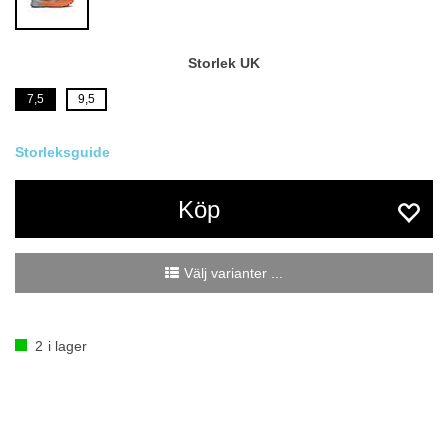
Storlek UK
7,5
9,5
Köp
Välj varianter ...
2
i lager