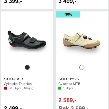
3 399,-
3 499,-
30%
SIDI T-5 AIR
SIDI PHYSIS
Cykelsko Triathlon
Cykelsko MTB
Inte i lager (
50
dagar)
1
i lager
2 589,-
2 499,-
Rek 3 699,-