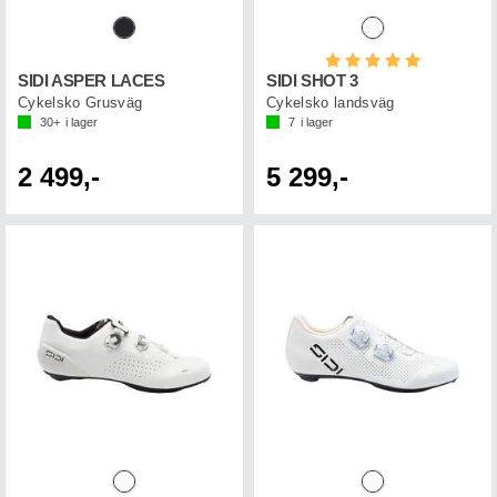
Betyg:
5.0 utav 5 st
SIDI ASPER LACES
SIDI SHOT 3
Cykelsko Grusväg
Cykelsko landsväg
30+
i lager
7
i lager
2 499,-
5 299,-