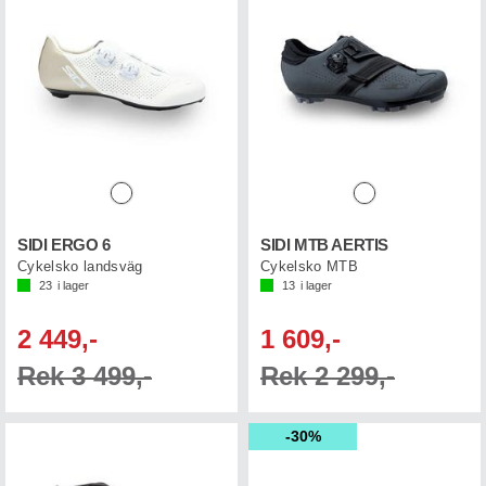
SIDI ERGO 6
SIDI MTB AERTIS
Cykelsko landsväg
Cykelsko MTB
23
i lager
13
i lager
2 449,-
1 609,-
Rek 3 499,-
Rek 2 299,-
30%