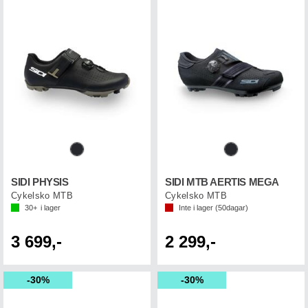
SIDI PHYSIS
SIDI MTB AERTIS MEGA
Cykelsko MTB
Cykelsko MTB
30+
i lager
Inte i lager (
50
dagar)
3 699,-
2 299,-
30%
30%