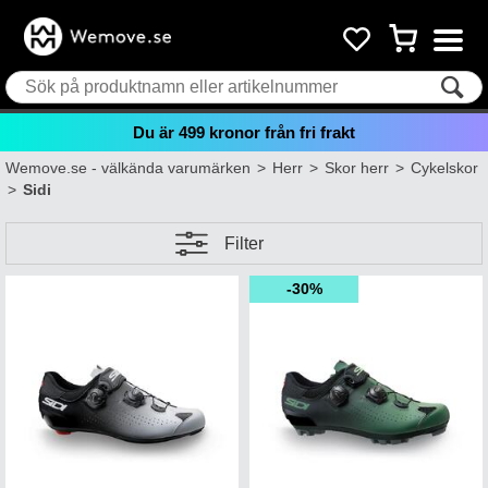
Du är
499
kronor från fri frakt
Wemove.se - välkända varumärken
>
Herr
>
Skor herr
>
Cykelskor
>
Sidi
Filter
30%