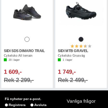
Betyg:
3.3 utav 5 st
SIDI SDS DIMARO TRAIL
SIDI MTB GRAVEL
Cykelsko All terrain
Cykelsko Grusväg
20
i lager
1
i lager
1 609,-
1 749,-
Rek 2 299,-
Rek 2 499,-
Få nyheter per e-post.
Vanliga frågor
Registrera
Avsluta