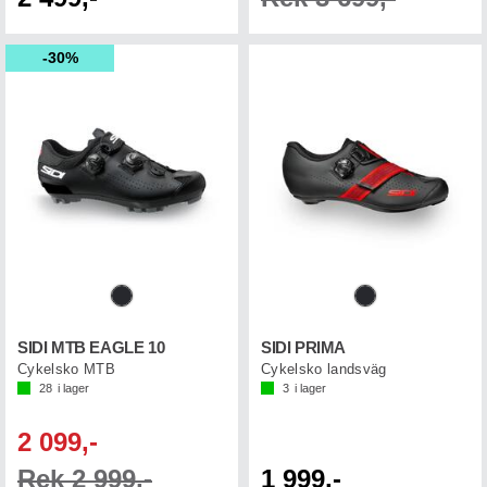
30%
SIDI MTB EAGLE 10
SIDI PRIMA
Cykelsko MTB
Cykelsko landsväg
28
i lager
3
i lager
2 099,-
Rek 2 999,-
1 999,-