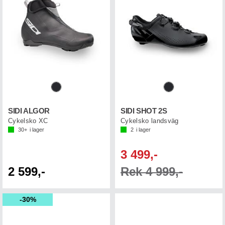
SIDI ALGOR
SIDI SHOT 2S
Cykelsko XC
Cykelsko landsväg
30+
i lager
2
i lager
3 499,-
2 599,-
Rek 4 999,-
30%