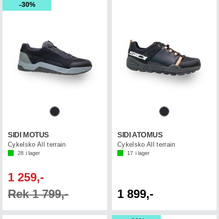
30%
SIDI MOTUS
SIDI ATOMUS
Cykelsko All terrain
Cykelsko All terrain
28
i lager
17
i lager
1 259,-
Rek 1 799,-
1 899,-