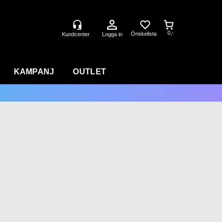
0,-
Logga in
KAMPANJ
OUTLET