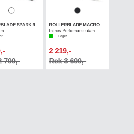
ROLLERBLADE SPARK 90 W
ROLLERBLADE MACROBL.110 3WD W
dam
Inlines Performance dam
ger
1
i lager
,-
2 219,-
 799,-
Rek 3 699,-