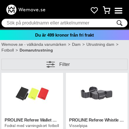
Du är
499
kronor från fri frakt
Wemove.se - välkända varumärken
>
Dam
>
Utrustning dam
>
Fotboll
>
Domarutrustning
Filter
PROLINE Referee Wallet W/cards Football
PROLINE Referee Whistle Pro Svart
Fodral med varningskort fotboll
Visselpipa