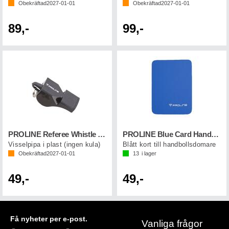
Obekräftad
2027-01-01
Obekräftad
2027-01-01
89,-
99,-
PROLINE Referee Whistle Plastic Svart
PROLINE Blue Card Handball Blå
Visselpipa i plast (ingen kula)
Blått kort till handbollsdomare
Obekräftad
2027-01-01
13
i lager
49,-
49,-
Få nyheter per e-post.
Vanliga frågor