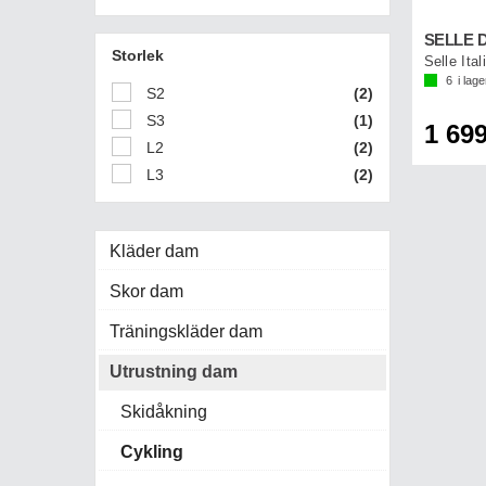
SELLE D
Storlek
Selle Ita
6
i lage
S2
(2)
S3
(1)
1 699
L2
(2)
L3
(2)
Kläder dam
Skor dam
Träningskläder dam
Utrustning dam
Skidåkning
Cykling