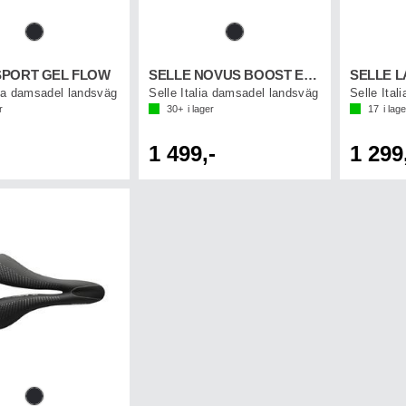
SPORT GEL FLOW
SELLE NOVUS BOOST EVO LADY SF
lia damsadel landsväg
Selle Italia damsadel landsväg
Selle Ita
r
30+
i lager
17
i lage
1 499,-
1 299