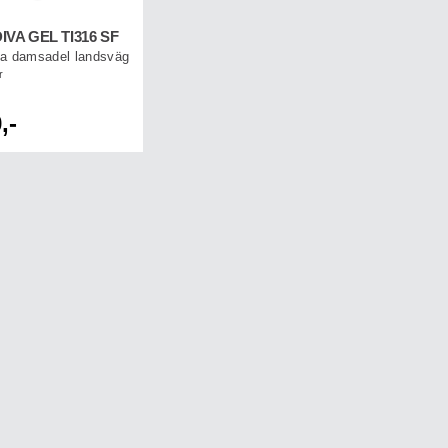
IVA GEL TI316 SF
lia damsadel landsväg
r
,-