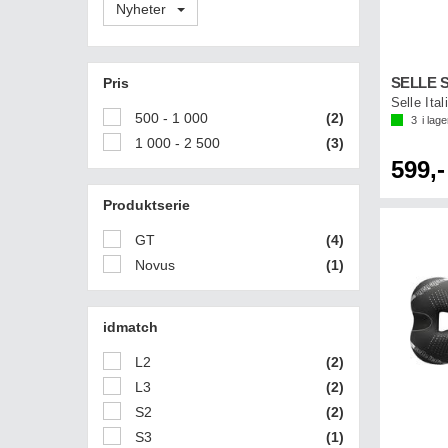
Nyheter
Pris
SELLE 
Selle Ita
500 - 1 000
(2)
3
i lage
1 000 - 2 500
(3)
599,-
Produktserie
GT
(4)
Novus
(1)
idmatch
L2
(2)
L3
(2)
S2
(2)
S3
(1)