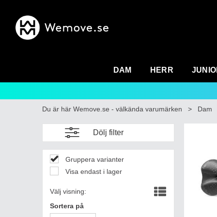
DAM
HERR
JUNIO
Du är här
Wemove.se - välkända varumärken
>
Dam
Dölj filter
Gruppera varianter
Visa endast i lager
Välj visning:
Sortera på