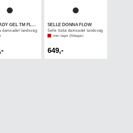
SELLE LADY GEL TM FLOW
SELLE DONNA FLOW
lia damsadel landsväg
Selle Italia damsadel landsväg
r
Inte i lager (
50
dagar)
,-
649,-