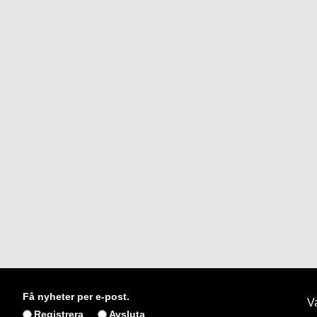
Få nyheter per e-post.
Va
Registrera
Avsluta