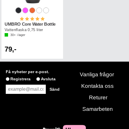
Betyg:
5.0 utav 5 stjärnor
UMBRO Core Water Bottle
Vattenflaska 0,75 liter
30+
i lager
79,-
Få nyheter per e-post.
Vanliga frågor
Registrera
Avsluta
Kontakta oss
Returer
Samarbeten