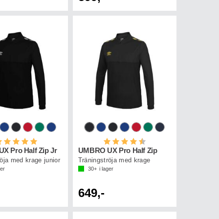
etyg:
5.0 utav 5 stjärnor
Betyg:
4.5 utav 5 stjärnor
 Pro Half Zip Jr
UMBRO UX Pro Half Zip
öja med krage junior
Träningströja med krage
ger
30+
i lager
649,-