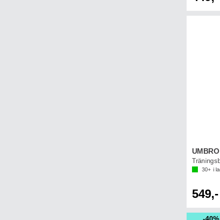
UMBRO U
30+
i l
549,-
40%