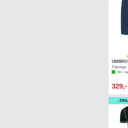
B
Tränings 
30+
i l
329,-
70%