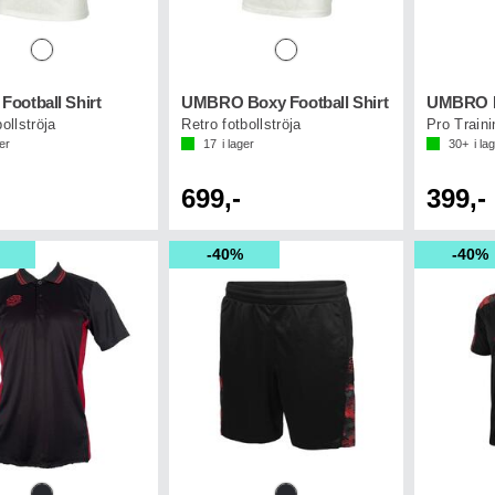
ootball Shirt
UMBRO Boxy Football Shirt
UMBRO Pr
ollströja
Retro fotbollströja
Pro Traini
ger
17
i lager
30+
i la
699,-
399,-
40%
40%