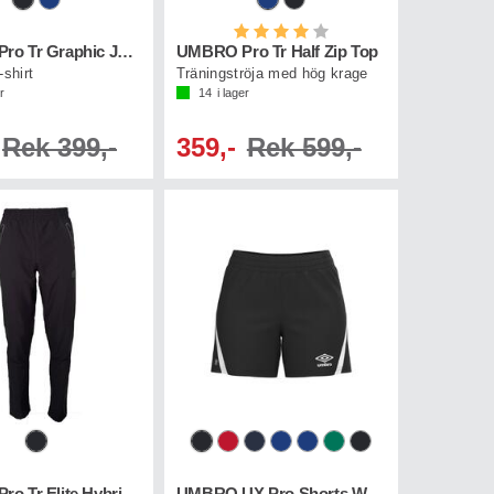
Betyg:
4.0 utav 5 stjärnor
UMBRO Pro Tr Graphic Jersey
UMBRO Pro Tr Half Zip Top
-shirt
Träningströja med hög krage
r
14
i lager
Rek 399,-
359,-
Rek 599,-