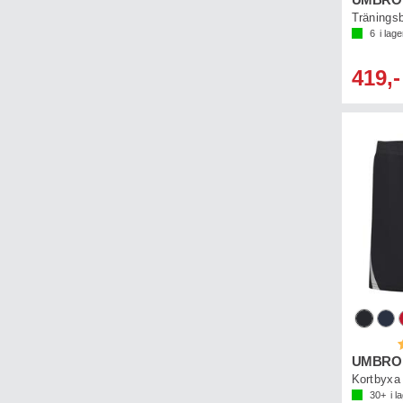
UMBRO P
Tränings
6
i lage
419,-
B
UMBRO U
Kortbyxa 
30+
i l