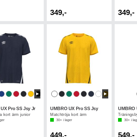
349,-
349,-
X Pro SS Jsy Jr
UMBRO UX Pro SS Jsy
a kort ärm junior
Matchtröja kort ärm
ager
30+
i lager
30+
i la
449,-
549,-