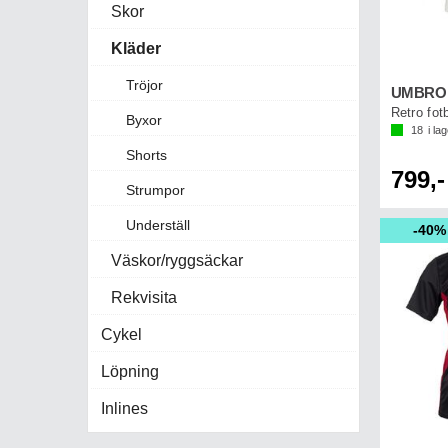
Skor
Kläder
Tröjor
UMBRO F
Retro fotb
Byxor
18
i la
Shorts
799,-
Strumpor
Underställ
40%
Väskor/ryggsäckar
Rekvisita
Cykel
Löpning
Inlines