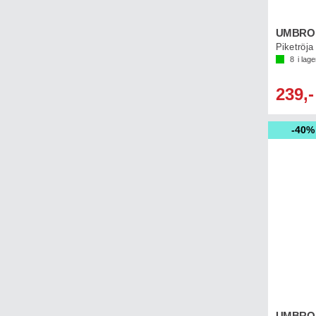
UMBRO P
Piketröja
8
i lage
239,-
40%