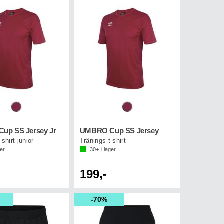
up SS Jersey Jr
UMBRO Cup SS Jersey
-shirt junior
Tränings t-shirt
ger
30+
i lager
199,-
70%