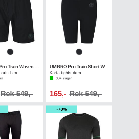
UMBRO Pro Train Woven Short
UMBRO Pro Train Short W
horts herr
Korta tights dam
ger
30+
i lager
Rek 549,-
165,-
Rek 549,-
70%