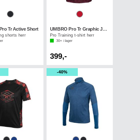
o Tr Active Short
UMBRO Pro Tr Graphic Jersey
ng shorts herr
Pro Training t-shirt herr
ger
30+
i lager
399,-
40%