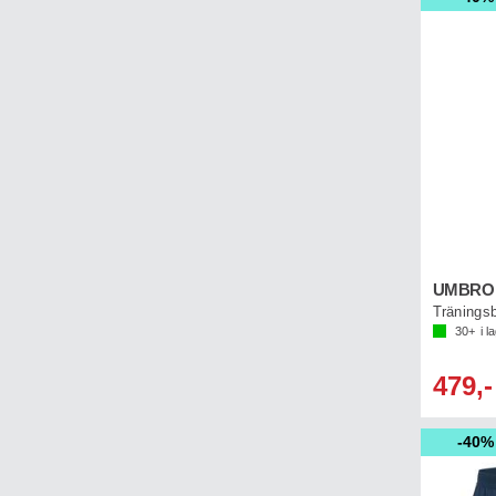
UMBRO P
Tränings
30+
i l
479,-
40%