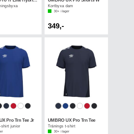
UMBRO Pro Tr Elite Hybrid Pant
UMBRO UX Pro Shorts W
äningsbyxa
Kortbyxa dam
30+
i lager
349,-
 Pro Trn Tee Jr
UMBRO UX Pro Trn Tee
-shirt junior
Tränings t-shirt
ger
30+
i lager