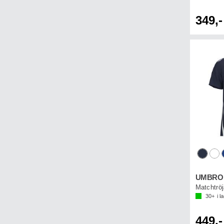
349,-
UMBRO U
Matchtröj
30+
i l
449,-