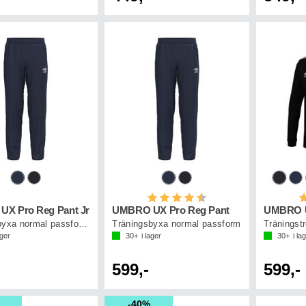
Betyg:
4.7 utav 5 stjärnor
B
X Pro Reg Pant Jr
UMBRO UX Pro Reg Pant
UMBRO UX
Träningsbyxa normal passform junior
Träningsbyxa normal passform
Träningstr
ager
30+
i lager
30+
i la
599,-
599,-
40%