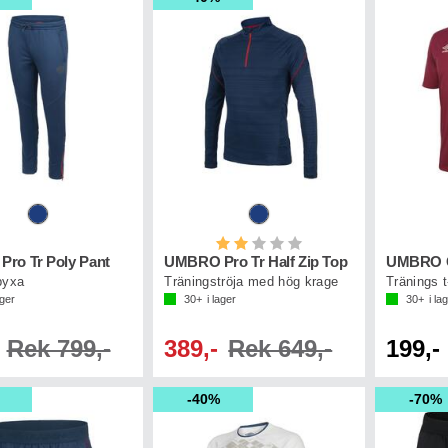
Betyg:
2.0 utav 5 stjärnor
ro Tr Poly Pant
UMBRO Pro Tr Half Zip Top
UMBRO C
byxa
Träningströja med hög krage
Tränings t
ager
30+
i lager
30+
i la
Rek 799,-
389,-
Rek 649,-
199,-
40%
70%