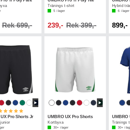
ro Tr Poly Pant
UMBRO Pro Tr Poly Tee
byxa
Tränings t-shirt
Hybrid tr
r
5
i lager
6
i lager
Rek 699,-
239,-
Rek 399,-
899,-
etyg:
5.0 utav 5 stjärnor
X Pro Shorts Jr
UMBRO UX Pro Shorts
UMBRO UX
junior
Kortbyxa
Tränings t
ager
30+
i lager
30+
i la