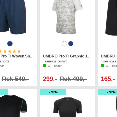
etyg:
5.0 utav 5 stjärnor
UMBRO Pro Tr Woven Short
UMBRO Pro Tr Graphic Jersey
shorts
Tränings t-shirt
Träningss
ager
30+
i lager
30+
i la
Rek 549,-
299,-
Rek 499,-
165,-
70%
70%