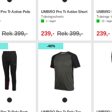
ro Tr Active Polo
UMBRO Pro Tr Active Short
Träningsshorts
Tränings t
r
1
i lager
15
i lage
Rek 399,-
239,-
Rek 399,-
239,-
40%