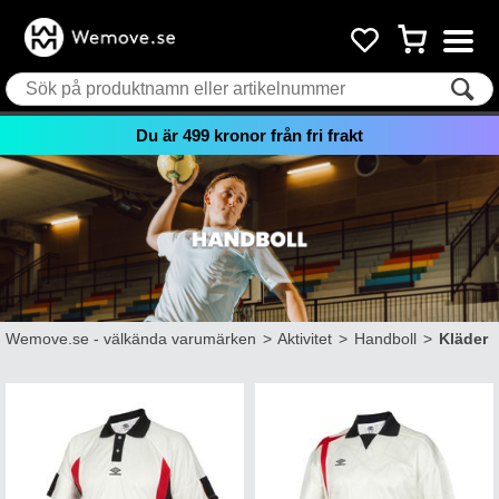
Du är
499
kronor från fri frakt
Wemove.se - välkända varumärken
>
Aktivitet
>
Handboll
>
Kläder