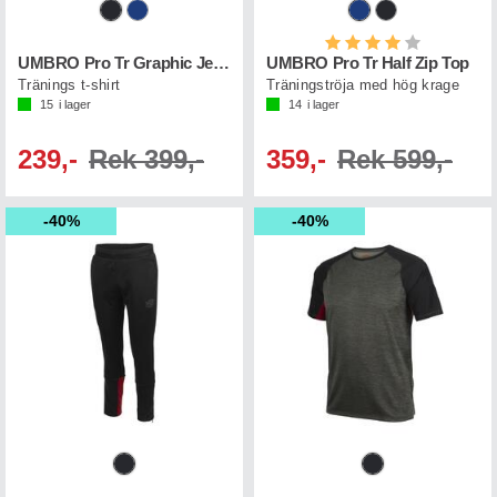
Betyg:
4.0 utav 5 st
UMBRO Pro Tr Graphic Jersey
UMBRO Pro Tr Half Zip Top
Tränings t-shirt
Träningströja med hög krage
15
i lager
14
i lager
239,-
Rek 399,-
359,-
Rek 599,-
40%
40%