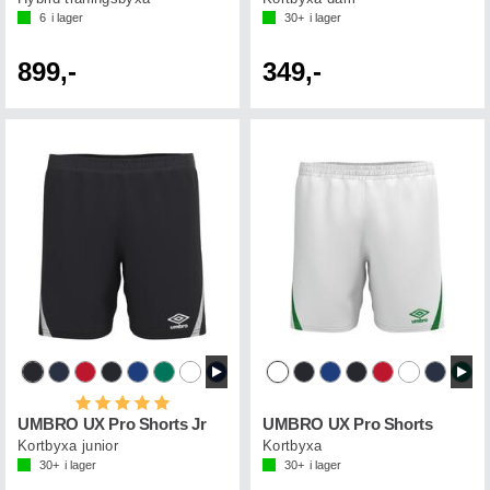
6
i lager
30+
i lager
899,-
349,-
Betyg:
5.0 utav 5 stjärnor
UMBRO UX Pro Shorts Jr
UMBRO UX Pro Shorts
Kortbyxa junior
Kortbyxa
30+
i lager
30+
i lager