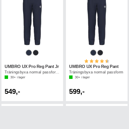
Betyg:
4.7 utav 5 st
UMBRO UX Pro Reg Pant Jr
UMBRO UX Pro Reg Pant
Träningsbyxa normal passform junior
Träningsbyxa normal passform
30+
i lager
30+
i lager
549,-
599,-