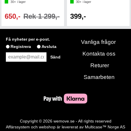
30+
i lager
30+
i lager
650,-
Rek 1 299,-
399,-
Få nyheter per e-post.
Vanliga frågor
Registrera
Avsluta
Kontakta oss
Returer
Samarbeten
Copyright © 2026 wemove.se - All rights reserved
Affärssystem
och
webshop
är levererat av
Multicase™ Norge AS