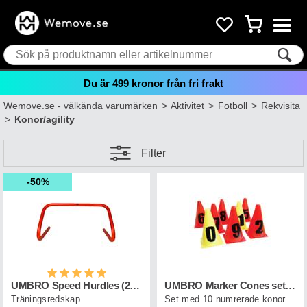
Du är
499
kronor från fri frakt
Wemove.se - välkända varumärken
>
Aktivitet
>
Fotboll
>
Rekvisita
>
Konor/agility
Filter
50%
Betyg:
5.0 utav 5 stjärnor
UMBRO Speed Hurdles (22cm) 6-p Orange
UMBRO Marker Cones set Nr.0-9
Träningsredskap
Set med 10 numrerade konor